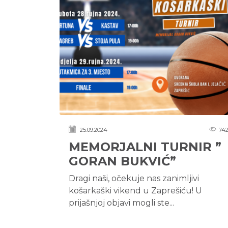
25.09.2024
74
MEMORJALNI TURNIR ”
GORAN BUKVIĆ”
Dragi naši, očekuje nas zanimljivi
košarkaški vikend u Zaprešiću! U
prijašnjoj objavi mogli ste...