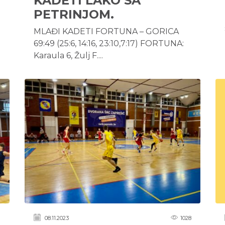
KADETI LAKO SA
PETRINJOM.
MLAĐI KADETI FORTUNA – GORICA
69:49 (25:6, 14:16, 23:10,7:17) FORTUNA:
Karaula 6, Žulj F....
1
08.11.2023
1028