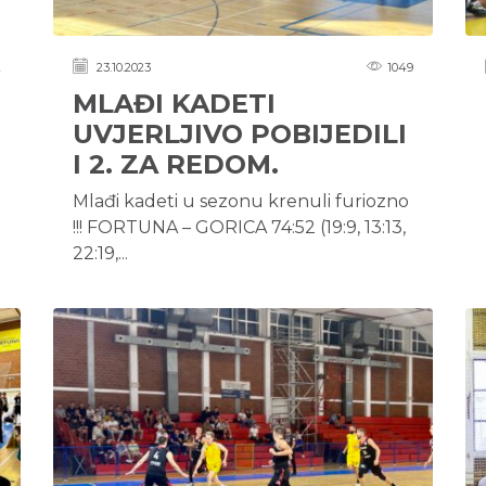
2
23.10.2023
1049
MLAĐI KADETI
UVJERLJIVO POBIJEDILI
I 2. ZA REDOM.
Mlađi kadeti u sezonu krenuli furiozno
!!! FORTUNA – GORICA 74:52 (19:9, 13:13,
22:19,...