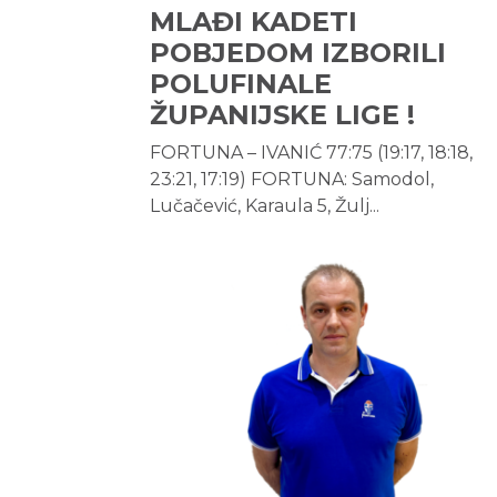
MLAĐI KADETI
POBJEDOM IZBORILI
POLUFINALE
ŽUPANIJSKE LIGE !
FORTUNA – IVANIĆ 77:75 (19:17, 18:18,
23:21, 17:19) FORTUNA: Samodol,
Lučačević, Karaula 5, Žulj...