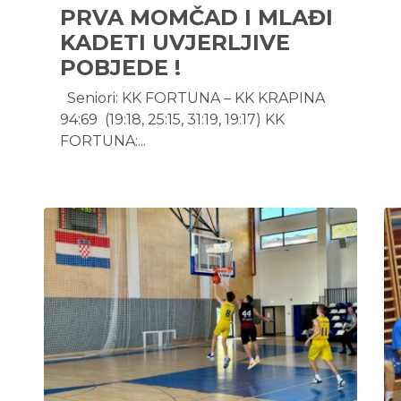
PRVA MOMČAD I MLAĐI
KADETI UVJERLJIVE
POBJEDE !
Seniori: KK FORTUNA – KK KRAPINA
94:69 (19:18, 25:15, 31:19, 19:17) KK
FORTUNA:...