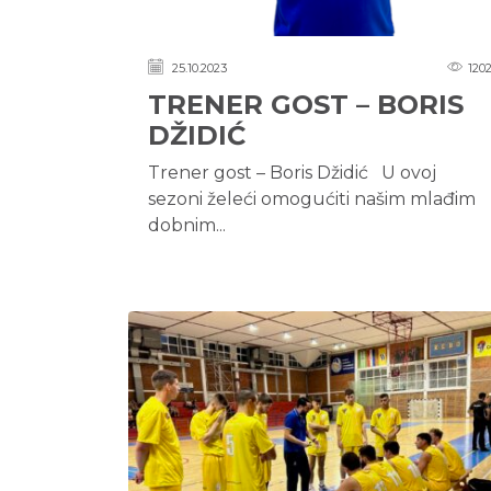
25.10.2023
120
TRENER GOST – BORIS
DŽIDIĆ
Trener gost – Boris Džidić U ovoj
sezoni želeći omogućiti našim mlađim
dobnim...