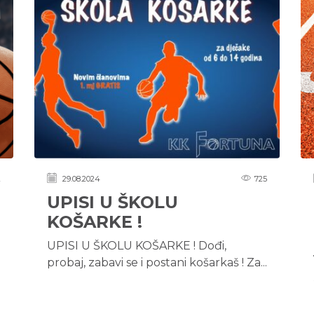
2
29.08.2024
725
UPISI U ŠKOLU
KOŠARKE !
UPISI U ŠKOLU KOŠARKE ! Dođi,
probaj, zabavi se i postani košarkaš ! Za...