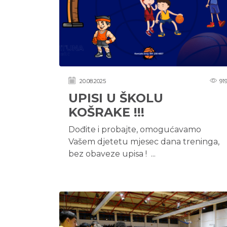
20.08.2025
91
UPISI U ŠKOLU
KOŠRAKE !!!
Dođite i probajte, omogućavamo
Vašem djetetu mjesec dana treninga,
bez obaveze upisa ! ...