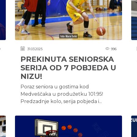
9
31.03.2025
996
PREKINUTA SENIORSKA
SERIJA OD 7 POBJEDA U
NIZU!
Poraz seniora u gostima kod
Medveščaka u produžetku 101:95!
Predzadnje kolo, serija pobjeda i...