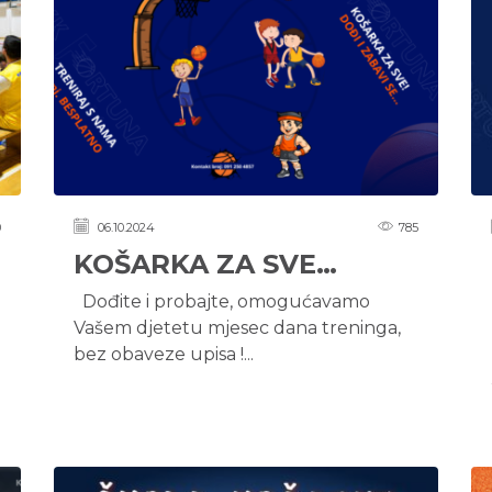
0
06.10.2024
785
KOŠARKA ZA SVE…
Dođite i probajte, omogućavamo
Vašem djetetu mjesec dana treninga,
bez obaveze upisa !...