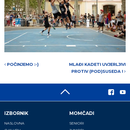
Post navigation
POČINJEMO :-)
MLAĐI KADETI UVJERLJIVI
PROTIV (POD)SUSEDA !
IZBORNIK
MOMČADI
NASLOVNA
SENIORI