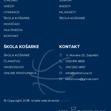
O KLUBU
JUNIORI
VIJESTI
KADETI
UTAKMICE
ML.KADETI
ŠKOLA KOŠARKE
ŠKOLA KOŠARKE
MOMČADI
MULTIMEDIA
KONTAKT
ŠKOLA KOŠARKE
KONTAKT
ŠKOLA KOŠARKE
V. Novaka 23, Zaprešić
ČLANSTVO
095/ 819 6859
VRIJEDNOSTI
091/ 250 4857
ONLINE PRISTUPNICA
info@kkfortuna.hr
kkfortuna@gmail.com
© Copyright 2018. Izrada web stranice
ilstudio