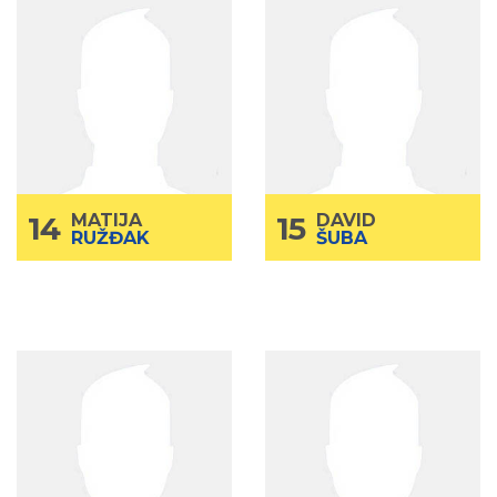
MATIJA
14
DAVID
15
RUŽĐAK
ŠUBA
JUNIOR
Kategorija
JUNIOR
Kategorija
2007.
God.rođenja
2007.
God.rođenja
Krilni centar
Poz.
Centar
Poz.
185
Visina
202
Visina
100
Težina
98
Težina
14
MATIJA
15
DAVID
RUŽĐAK
ŠUBA
FRAN
6
VEDRAN
11
JAGATIĆ
MILETIĆ
Junior
Kategorija
Junior
Kategorija
2007
God.rođenja
2007
God.rođenja