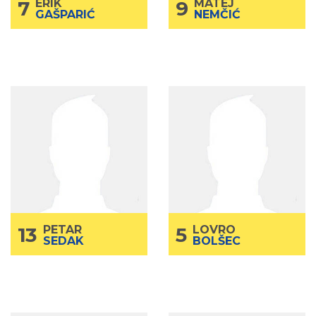
7
ERIK
9
MATEJ
GAŠPARIĆ
NEMČIĆ
PETAR
13
LOVRO
5
SEDAK
BOLŠEC
Senior
Kategorija
Senior
Kategorija
2006
God.rođenja
2006.
God.rođenja
Krilo
Poz.
Bek
Poz.
192
Visina
178
Visina
87
Težina
68
Težina
13
PETAR
5
LOVRO
SEDAK
BOLŠEC