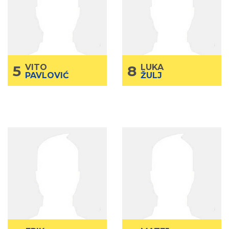
JUNIOR
Kategorija
JUNIOR
Kategorija
2006
God.rođenja
2007
God.rođenja
Bek
Poz.
Poz.
185
Visina
Visina
73
Težina
Težina
5
VITO
8
LUKA
PAVLOVIĆ
ŽULJ
ERIK
7
MATEJ
9
GAŠPARIĆ
NEMČIĆ
JUNIOR
Kategorija
JUNIOR
Kategorija
2007
God.rođenja
2007
God.rođenja
Krilo
Poz.
Krilni centar
Poz.
190
Visina
185
Visina
75
Težina
83
Težina