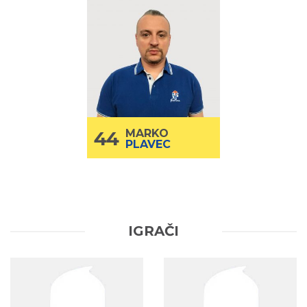
MARKO
44
PLAVEC
Kategorija
1982
God.rođenja
Poz.
178
Visina
93
Težina
44
MARKO
PLAVEC
IGRAČI
VITO
5
LUKA
8
PAVLOVIĆ
ŽULJ