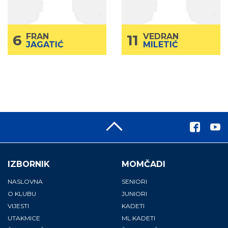
Bek
Poz.
Bek
Poz.
175
Visina
Visina
75
Težina
Težina
6
FRAN
11
VEDRAN
JAGATIĆ
MILETIĆ
IZBORNIK
MOMČADI
NASLOVNA
SENIORI
O KLUBU
JUNIORI
VIJESTI
KADETI
UTAKMICE
ML.KADETI