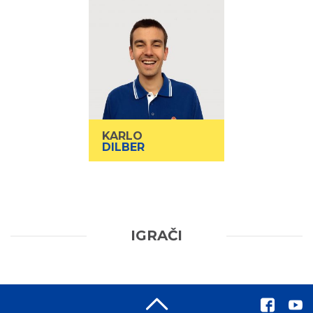
KARLO
DILBER
Trener
Kategorija
1998
God.rođenja
Trener
Poz.
Visina
Težina
KARLO
DILBER
IGRAČI