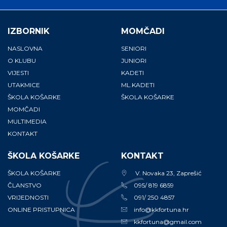
IZBORNIK
MOMČADI
NASLOVNA
SENIORI
O KLUBU
JUNIORI
VIJESTI
KADETI
UTAKMICE
ML.KADETI
ŠKOLA KOŠARKE
ŠKOLA KOŠARKE
MOMČADI
MULTIMEDIA
KONTAKT
ŠKOLA KOŠARKE
KONTAKT
ŠKOLA KOŠARKE
V. Novaka 23, Zaprešić
ČLANSTVO
095/ 819 6859
VRIJEDNOSTI
091/ 250 4857
ONLINE PRISTUPNICA
info@kkfortuna.hr
kkfortuna@gmail.com