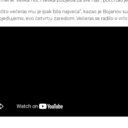
 mene. Velika noć i velika pobjeda za sve nas”, potcrtao je
ito večeras mu je ipak bila najveća”, kazao je Bojanov s
pobjeđujemo, evo četvrtu zaredom. Večeras se radilo o vrlo