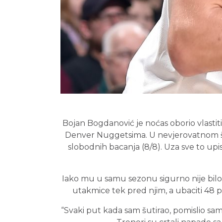
Bojan Bogdanović je noćas oborio vlastit
Denver Nuggetsima. U nevjerovatnom šut
slobodnih bacanja (8/8). Uza sve to upisa
Iako mu u samu sezonu sigurno nije bil
utakmice tek pred njim, a ubaciti 48
“Svaki put kada sam šutirao, pomislio sam 