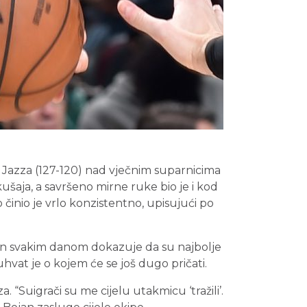
h Jazza (127-120) nad vječnim suparnicima
aja, a savršeno mirne ruke bio je i kod
o činio je vrlo konzistentno, upisujući po
an svakim danom dokazuje da su najbolje
at je o kojem će se još dugo pričati.
 “Suigrači su me cijelu utakmicu ‘tražili’.