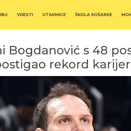
UBU
VIJESTI
UTAKMICE
ŠKOLA KOŠARKE
MOM
ni Bogdanović s 48 po
ostigao rekord karije