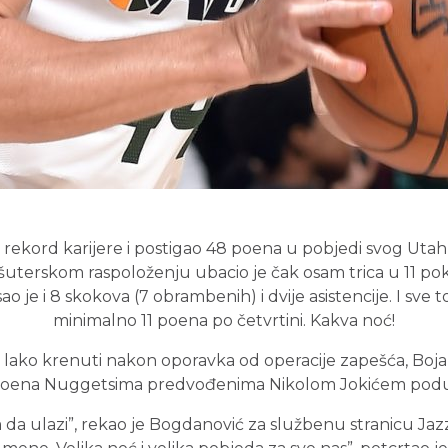
i rekord karijere i postigao 48 poena u pobjedi svog Uta
erskom raspoloženju ubacio je čak osam trica u 11 pokuš
o je i 8 skokova (7 obrambenih) i dvije asistencije. I sve t
minimalno 11 poena po četvrtini. Kakva noć!
o lako krenuti nakon oporavka od operacije zapešća, Boj
 poena Nuggetsima predvođenima Nikolom Jokićem poduhv
da ulazi”, rekao je Bogdanović za službenu stranicu Jazza.