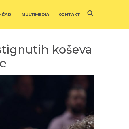
ČADI
MULTIMEDIA
KONTAKT
stignutih koševa
re