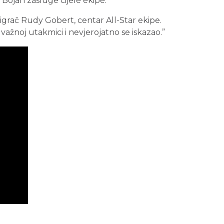
 Bojan zasluge cijele ekipe.
uigrač Rudy Gobert, centar All-Star ekipe.
 važnoj utakmici i nevjerojatno se iskazao.”