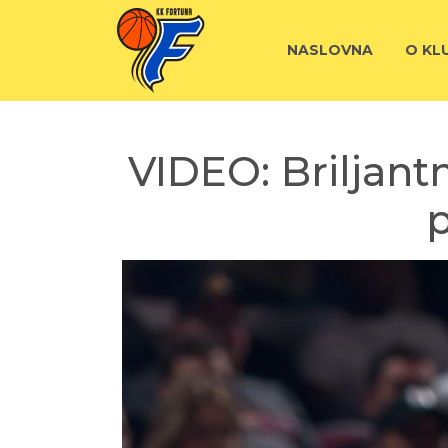
NASLOVNA
O KL
VIDEO: Briljant
p