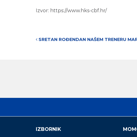
Izvor: https://www.hks-cbf.hr/
Post navigation
SRETAN ROĐENDAN NAŠEM TRENERU MAR
IZBORNIK
MOM