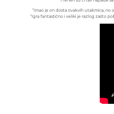
Treneri su crtali napade sa
“Imao je on dosta ovakvih utakmica, no oč
“Igra fantastično i veliki je razlog zašto 