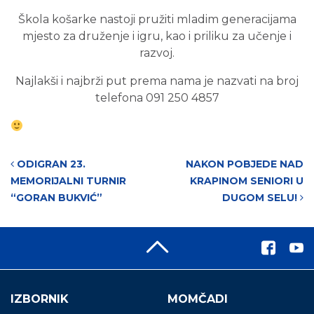
Škola košarke
nastoji pružiti mladim generacijama
mjesto za druženje i igru,
kao i priliku za
učenje i
razvoj.
Najlakši i najbrži put prema nama je nazvati na broj
telefona 091 250 4857
Post navigation
ODIGRAN 23.
NAKON POBJEDE NAD
MEMORIJALNI TURNIR
KRAPINOM SENIORI U
“GORAN BUKVIĆ”
DUGOM SELU!
IZBORNIK
MOMČADI