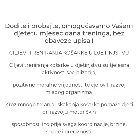
Dođite i probajte, omogućavamo Vašem
djetetu mjesec dana treninga, bez
obaveze upisa !
CILJEVI TRENIRANJA KOŠARKE U DJETINJSTVU
Ciljevi treniranja košarke u djetinjstvu su
tjelesna
aktivnost
,
socijalizacija
,
pozitivne moralne vrijednosti
te
cjeloviti razvoj
mladog organizma.
Kroz mnogo trčanja i skakanja košarka pomaže djeci
pri
razvoju motoričkih
sposobnosti
i to prije svega
koordinacije, brzine,
snage i preciznosti.