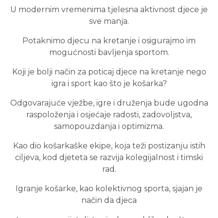
U modernim vremenima tjelesna aktivnost djece je
sve manja.
Potaknimo djecu na
kretanje
i osigurajmo im
mogućnosti bavljenja sportom.
Koji je bolji način za poticaj djece na kretanje nego
igra i sport
kao što je
košarka
?
Odgovarajuće vježbe, igre i druženja bude
ugodna
raspoloženja i osjećaje radosti, zadovoljstva,
samopouzdanja i optimizma.
Kao dio košarkaške ekipe, koja teži postizanju istih
ciljeva, kod djeteta se razvija
kolegijalnost i timski
rad.
Igranje košarke, kao kolektivnog sporta, sjajan je
način da djeca