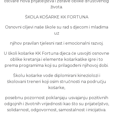
ostvare
nova prijateljstva
i
zdrave oblike društvenog
života.
ŠKOLA KOŠARKE
KK FORTUNA
Osnovni ciljevi naše škole su rad s djecom i mladima
uz
njihov
pravilan tjelesni rast i emocionalni razvoj
.
U školi košarke KK Fortuna djeca će usvojiti
osnovne
oblike kretanja i elemente košarkaške igre
i to
prema programima koji su prilagođeni njihovoj dobi.
Školu košarke vode diplomirani kineziolozi i
školovani treneri koji osim
stručnosti
na području
košarke,
posebnu pozornost poklanjaju usvajanju
pozitivnih
odgojnih i životnih vrijednosti
kao što su prijateljstvo,
solidarnost, odgovornost, samostalnost i inicijativa.