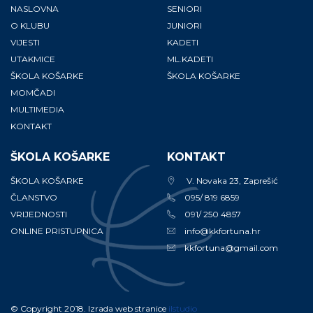
NASLOVNA
SENIORI
O KLUBU
JUNIORI
VIJESTI
KADETI
UTAKMICE
ML.KADETI
ŠKOLA KOŠARKE
ŠKOLA KOŠARKE
MOMČADI
MULTIMEDIA
KONTAKT
ŠKOLA KOŠARKE
KONTAKT
ŠKOLA KOŠARKE
V. Novaka 23, Zaprešić
ČLANSTVO
095/ 819 6859
VRIJEDNOSTI
091/ 250 4857
ONLINE PRISTUPNICA
info@kkfortuna.hr
kkfortuna@gmail.com
© Copyright 2018. Izrada web stranice
ilstudio