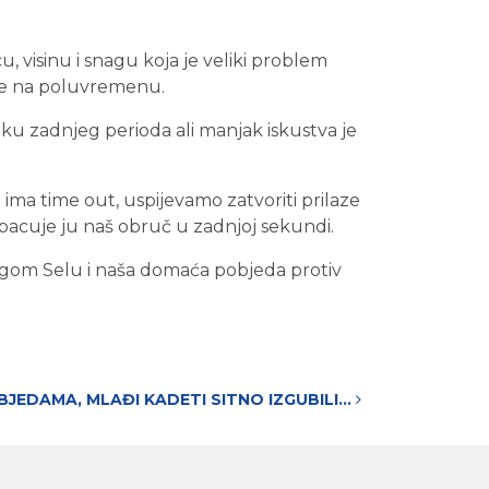
u, visinu i snagu koja je veliki problem
like na poluvremenu.
u zadnjeg perioda ali manjak iskustva je
ima time out, uspijevamo zatvoriti prilaze
ubacuje ju naš obruč u zadnjoj sekundi.
gom Selu i naša domaća pobjeda protiv
BJEDAMA, MLAĐI KADETI SITNO IZGUBILI…