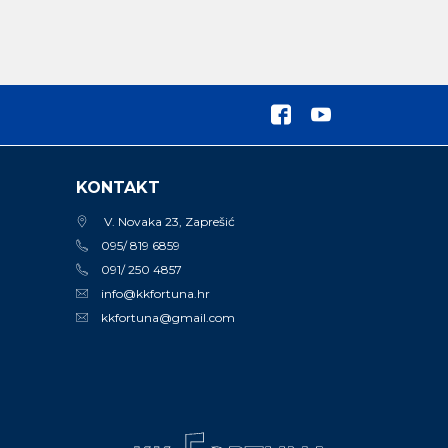
KONTAKT
V. Novaka 23, Zaprešić
095/ 819 6859
091/ 250 4857
info@kkfortuna.hr
kkfortuna@gmail.com