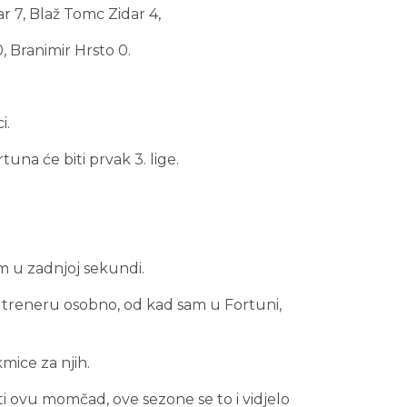
r 7, Blaž Tomc Zidar 4,
, Branimir Hrsto 0.
i.
a će biti prvak 3. lige.
em u zadnjoj sekundi.
ao treneru osobno, od kad sam u Fortuni,
mice za njih.
iti ovu momčad, ove sezone se to i vidjelo