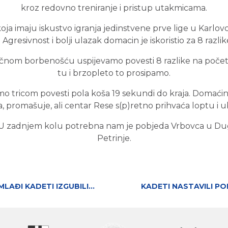
kroz redovno treniranje i pristup utakmicama.
koja imaju iskustvo igranja jedinstvene prve lige u Karlovc
Agresivnost i bolji ulazak domacin je iskoristio za 8 raz
ičnom borbenošću uspijevamo povesti 8 razlike na početk
tu i brzopleto to prosipamo.
o tricom povesti pola koša 19 sekundi do kraja. Domaćin 
, promašuje, ali centar Rese s(p)retno prihvaća loptu i 
je.U zadnjem kolu potrebna nam je pobjeda Vrbovca u Du
Petrinje.
 MLAĐI KADETI IZGUBILI…
KADETI NASTAVILI PO