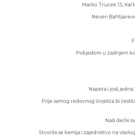
Marko Trucek 13, Karlo
Neven Bahtijarević
F
Pobjedom u zadnjem kolu
Napeta i josš jedna 
Prije samog redovnog izvješća bi čestit
Naši dečki s
Stvorila se kemija i zajedništvo na visok