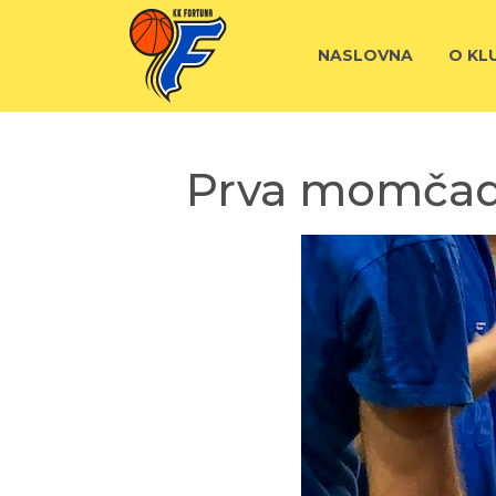
NASLOVNA
O KL
Prva momčad 