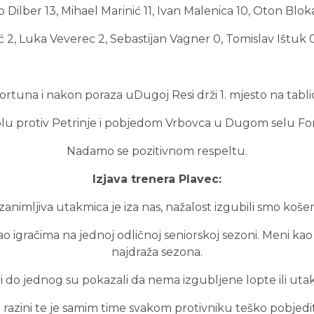
 Dilber 13, Mihael Marinić 11, Ivan Malenica 10, Oton Bloka
 2, Luka Veverec 2, Sebastijan Vagner 0, Tomislav Ištuk 0
ortuna i nakon poraza uDugoj Resi drži 1. mjesto na tablic
 protiv Petrinje i pobjedom Vrbovca u Dugom selu Fortun
Nadamo se pozitivnom respeltu.
Izjava trenera Plavec:
zanimljiva utakmica je iza nas, nažalost izgubili smo koš
ao igračima na jednoj odličnoj seniorskoj sezoni. Meni k
najdraža sezona.
vi do jednog su pokazali da nema izgubljene lopte ili utak
oj razini te je samim time svakom protivniku teško pobjed