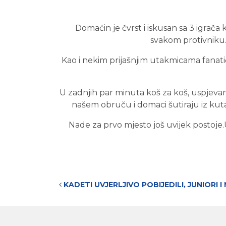
Domaćin je čvrst i iskusan sa 3 igrača 
svakom protivniku. 
Kao i nekim prijašnjim utakmicama fanat
U zadnjih par minuta koš za koš, uspjevam
našem obruču i domaci šutiraju iz kuta
Nade za prvo mjesto još uvijek posto
Post navigation
KADETI UVJERLJIVO POBIJEDILI, JUNIORI I