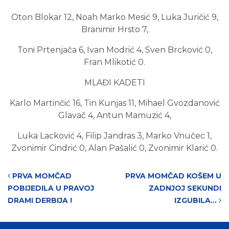
Oton Blokar 12, Noah Marko Mesić 9, Luka Juričić 9,
Branimir Hrsto 7,
Toni Prtenjača 6, Ivan Modrić 4, Sven Brcković 0,
Fran Mlikotić 0.
MLAĐI KADETI
Karlo Martinčić 16, Tin Kunjas 11, Mihael Gvozdanović
Glavač 4, Antun Mamuzić 4,
Luka Lacković 4, Filip Jandras 3, Marko Vnučec 1,
Zvonimir Cindrić 0, Alan Pašalić 0, Zvonimir Klarić 0.
Post navigation
PRVA MOMČAD
PRVA MOMČAD KOŠEM U
POBIJEDILA U PRAVOJ
ZADNJOJ SEKUNDI
DRAMI DERBIJA !
IZGUBILA…