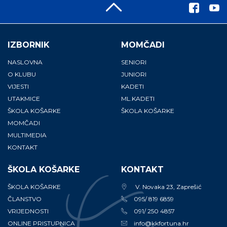
IZBORNIK
MOMČADI
NASLOVNA
SENIORI
O KLUBU
JUNIORI
VIJESTI
KADETI
UTAKMICE
ML.KADETI
ŠKOLA KOŠARKE
ŠKOLA KOŠARKE
MOMČADI
MULTIMEDIA
KONTAKT
ŠKOLA KOŠARKE
KONTAKT
ŠKOLA KOŠARKE
V. Novaka 23, Zaprešić
ČLANSTVO
095/ 819 6859
VRIJEDNOSTI
091/ 250 4857
ONLINE PRISTUPNICA
info@kkfortuna.hr