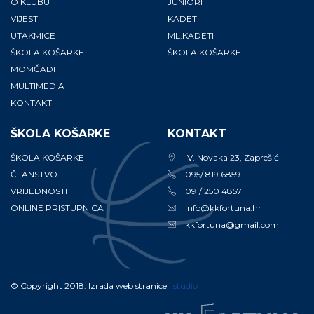
O KLUBU
JUNIORI
VIJESTI
KADETI
UTAKMICE
ML.KADETI
ŠKOLA KOŠARKE
ŠKOLA KOŠARKE
MOMČADI
MULTIMEDIA
KONTAKT
ŠKOLA KOŠARKE
KONTAKT
ŠKOLA KOŠARKE
V. Novaka 23, Zaprešić
ČLANSTVO
095/ 819 6859
VRIJEDNOSTI
091/ 250 4857
ONLINE PRISTUPNICA
info@kkfortuna.hr
kkfortuna@gmail.com
© Copyright 2018. Izrada web stranice
ilstudio