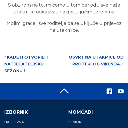
S obzirom na to, mi ćemo u tom periodu sve naše
utakmice odigravati na gostujućim terenima.
Molim igrače i sve roditelje da se uključe u prijevoz
na utakmice.
Post navigation
KADETI OTVORILI I
OSVRT NA UTAKMICE OD
NATJECATELJSKU
PROTEKLOG VIKENDA.
SEZONU !
IZBORNIK
MOMČADI
NASLOVNA
SENIORI