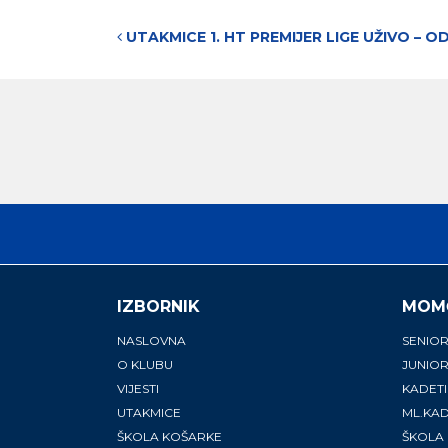
Post navigation
UTAKMICE 1. HT PREMIJER LIGE UŽIVO – O
IZBORNIK
MOM
NASLOVNA
SENIOR
O KLUBU
JUNIOR
VIJESTI
KADETI
UTAKMICE
ML.KAD
ŠKOLA KOŠARKE
ŠKOLA