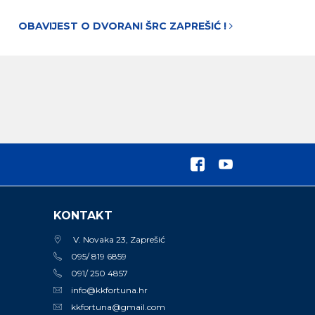
OBAVIJEST O DVORANI ŠRC ZAPREŠIĆ !
KONTAKT
V. Novaka 23, Zaprešić
095/ 819 6859
091/ 250 4857
info@kkfortuna.hr
kkfortuna@gmail.com