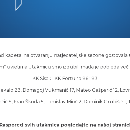
 kadeta, na otvaranju natjecateljske sezone gostovala u
m” uvjetima utakmicu smo izgubili mada je pobjeda več 
KK Sisak : KK Fortuna 86 : 83
ekalo 28, Domagoj Vukmanić 17, Mateo Gašparić 12, Lovr
čić 9, Fran Škoda 5, Tomislav Mioč 2, Dominik Grubišić 1, 
Raspored svih utakmica pogledajte na našoj stranic