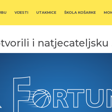
UBU
VIJESTI
UTAKMICE
ŠKOLA KOŠARKE
MOM
tvorili i natjecateljsku