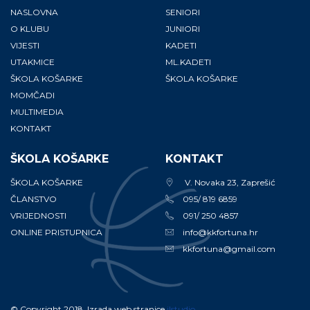
NASLOVNA
SENIORI
O KLUBU
JUNIORI
VIJESTI
KADETI
UTAKMICE
ML.KADETI
ŠKOLA KOŠARKE
ŠKOLA KOŠARKE
MOMČADI
MULTIMEDIA
KONTAKT
ŠKOLA KOŠARKE
KONTAKT
ŠKOLA KOŠARKE
V. Novaka 23, Zaprešić
ČLANSTVO
095/ 819 6859
VRIJEDNOSTI
091/ 250 4857
ONLINE PRISTUPNICA
info@kkfortuna.hr
kkfortuna@gmail.com
© Copyright 2018. Izrada web stranice
ilstudio