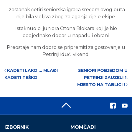
Izostanak četiri seniorska igrača srećom ovog puta
nije bila vidljiva zbog zalaganja cijele ekipe.
Istaknuo bi juniora Otona Blokara koji je bio
podjednako dobar u napadu i obrani.
Preostaje nam dobro se pripremiti za gostovanje u
Petrinji idući vikend.
Post navigation
KADETI LAKO … MLAĐI
SENIORI POBJEDOM U
KADETI TEŠKO
PETRINJI ZAUZELI 1.
MJESTO NA TABLICI !
IZBORNIK
MOMČADI