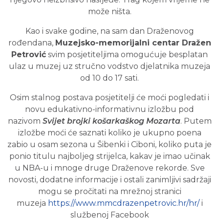
može ništa.
Kao i svake godine, na sam dan Draženovog
rođendana,
Muzejsko-memorijalni centar Dražen
Petrović
svim posjetiteljima omogućuje besplatan
ulaz u muzej uz stručno vodstvo djelatnika muzeja
od 10 do 17 sati.
Osim stalnog postava posjetitelji će moći pogledati i
novu edukativno-informativnu izložbu pod
nazivom
Svijet brojki košarkaškog Mozarta
. Putem
izložbe moći će saznati koliko je ukupno poena
zabio u osam sezona u Šibenki i Ciboni, koliko puta je
ponio titulu najboljeg strijelca, kakav je imao učinak
u NBA-u i mnoge druge Draženove rekorde. Sve
novosti, dodatne informacije i ostali zanimljivi sadržaji
mogu se pročitati na mrežnoj stranici
muzeja
https://www.mmcdrazenpetrovic.hr/hr/
i
službenoj Facebook