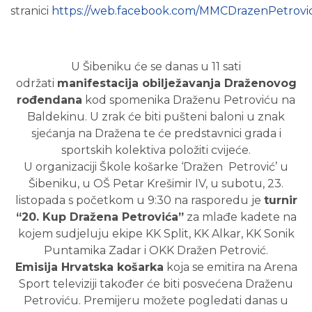
stranici
https://web.facebook.com/MMCDrazenPetrovi
U Šibeniku će se danas u 11 sati
održati
manifestacija obilježavanja Draženovog
rođendana
kod spomenika Draženu Petroviću na
Baldekinu. U zrak će biti pušteni baloni u znak
sjećanja na Dražena te će predstavnici grada i
sportskih kolektiva položiti cvijeće.
U organizaciji Škole košarke ‘Dražen Petrović’ u
Šibeniku, u OŠ Petar Krešimir IV, u subotu, 23.
listopada s početkom u 9:30 na rasporedu je
turnir
“20. Kup Dražena Petrovića”
za mlađe kadete na
kojem sudjeluju ekipe KK Split, KK Alkar, KK Sonik
Puntamika Zadar i OKK Dražen Petrović.
Emisija Hrvatska košarka
koja se emitira na Arena
Sport televiziji također će biti posvećena Draženu
Petroviću. Premijeru možete pogledati danas u