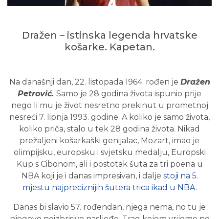
Dražen – istinska legenda hrvatske
košarke. Kapetan.
N
a današnji dan, 22. listopada 1964. rođen je
Dražen
Petrović.
Samo je 28 godina života ispunio prije
nego li mu je život nesretno prekinut u prometnoj
nesreći 7. lipnja 1993. godine. A koliko je samo života,
koliko priča, stalo u tek 28 godina života. Nikad
prežaljeni košarkaški genijalac, Mozart, imao je
olimpijsku, europsku i svjetsku medalju, Europski
Kup s Cibonom, ali i postotak šuta za tri poena u
NBA koji je i danas impresivan, i dalje
stoji na 5.
mjestu najpreciznijih šutera trica ikad u NBA.
Danas bi slavio 57. rođendan, njega nema, no tu je
njegovo neizbrisivo nasljeđe. Trag kojem vrijeme ne