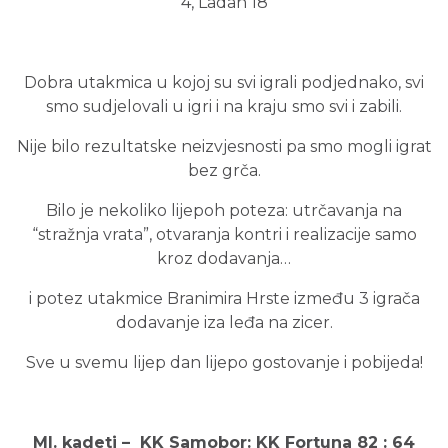
4, Ladan 18
Dobra utakmica u kojoj su svi igrali podjednako, svi
smo sudjelovali u igri i na kraju smo svi i zabili.
Nije bilo rezultatske neizvjesnosti pa smo mogli igrat
bez grča.
Bilo je nekoliko lijepoh poteza: utrčavanja na
“stražnja vrata”, otvaranja kontri i realizacije samo
kroz dodavanja…
i potez utakmice Branimira Hrste između 3 igrača
dodavanje iza leđa na zicer.
Sve u svemu lijep dan lijepo gostovanje i pobijeda!
Ml. kadeti – KK Samobor: KK Fortuna 82 : 64