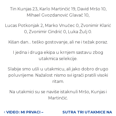
Tin Kunjas 23, Karlo Martinčić 19, David Mršo 10,
Mihael Gvozdanović Glavač 10,
Lucas Potkonjak 2, Marko Vnučec 0, Zvonimir Klarić
0, Zvonimir Cindrić 0, Luka Žulj 0.
Kišan dan… teško gostovanje, ali ne i težak poraz.
I jedna i druga ekipa u krnjem sastavu zbog
utakmica selekcije.
Slabije smo ušli u utakmicu, ali jako dobro drugo
poluvrijeme. Nažalost nismo svi igrači pratili visoki
ritam.
Na utakmici su se naviše istaknuli Mršo, Kunjas i
Martinčić.
Post navigation
VIDEO: MI PRVACI –
SUTRA TRI UTAKMICE NA