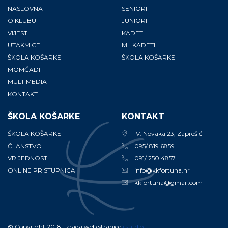
NASLOVNA
SENIORI
O KLUBU
JUNIORI
VIJESTI
KADETI
UTAKMICE
ML.KADETI
ŠKOLA KOŠARKE
ŠKOLA KOŠARKE
MOMČADI
MULTIMEDIA
KONTAKT
ŠKOLA KOŠARKE
KONTAKT
ŠKOLA KOŠARKE
V. Novaka 23, Zaprešić
ČLANSTVO
095/ 819 6859
VRIJEDNOSTI
091/ 250 4857
ONLINE PRISTUPNICA
info@kkfortuna.hr
kkfortuna@gmail.com
© Copyright 2018. Izrada web stranice
ilstudio