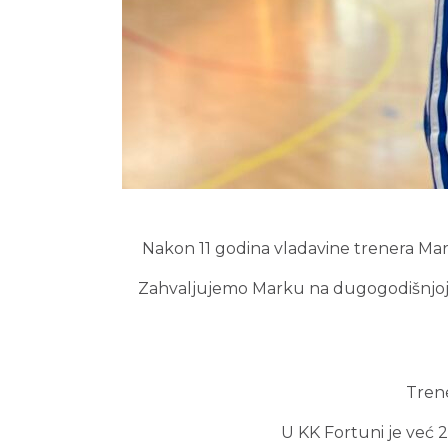
Nakon 11 godina vladavine trenera Ma
Zahvaljujemo Marku na dugogodišnjoj
Trene
U KK Fortuni je već 