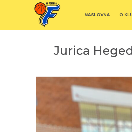
NASLOVNA
O KL
Jurica Heged