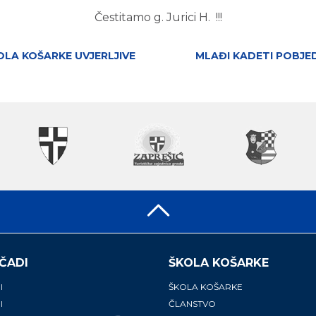
Čestitamo g. Jurici H. !!!
OLA KOŠARKE UVJERLJIVE
MLAĐI KADETI POBJE
ČADI
ŠKOLA KOŠARKE
I
ŠKOLA KOŠARKE
I
ČLANSTVO