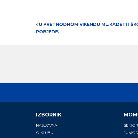
Post navigation
U PRETHODNOM VIKENDU ML.KADETI I ŠK
POBJEDE.
IZBORNIK
MOM
NASLOVNA
SENIOR
O KLUBU
JUNIOR