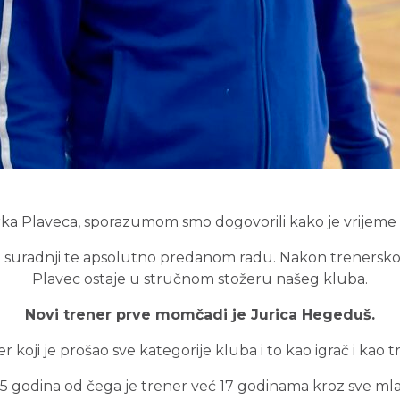
rka Plaveca, sporazumom smo dogovorili kako je vrijeme
 suradnji te apsolutno predanom radu. Nakon trenersk
Plavec ostaje u stručnom stožeru našeg kluba.
Novi trener prve momčadi je Jurica Hegeduš.
r koji je prošao sve kategorije kluba i to kao igrač i kao t
25 godina od čega je trener već 17 godinama kroz sve ml