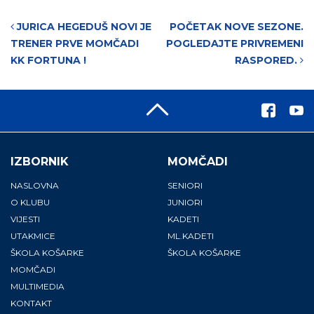
Post navigation
JURICA HEGEDUŠ NOVI JE
POČETAK NOVE SEZONE.
TRENER PRVE MOMČADI
POGLEDAJTE PRIVREMENI
KK FORTUNA !
RASPORED.
IZBORNIK
MOMČADI
NASLOVNA
SENIORI
O KLUBU
JUNIORI
VIJESTI
KADETI
UTAKMICE
ML.KADETI
ŠKOLA KOŠARKE
ŠKOLA KOŠARKE
MOMČADI
MULTIMEDIA
KONTAKT