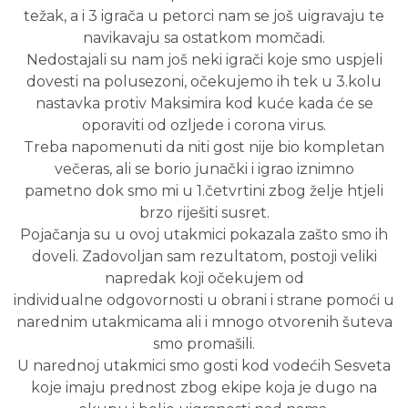
težak, a i 3 igrača u petorci nam se još uigravaju te
navikavaju sa ostatkom momčadi.
Nedostajali su nam još neki igrači koje smo uspjeli
dovesti na polusezoni, očekujemo ih tek u 3.kolu
nastavka protiv Maksimira kod kuće kada će se
oporaviti od ozljede i corona virus.
Treba napomenuti da niti gost nije bio kompletan
večeras, ali se borio junački i igrao iznimno
pametno dok smo mi u 1.četvrtini zbog želje htjeli
brzo riješiti susret.
Pojačanja su u ovoj utakmici pokazala zašto smo ih
doveli. Zadovoljan sam rezultatom, postoji veliki
napredak koji očekujem od
individualne odgovornosti u obrani i strane pomoći u
narednim utakmicama ali i mnogo otvorenih šuteva
smo promašili.
U narednoj utakmici smo gosti kod vodećih Sesveta
koje imaju prednost zbog ekipe koja je dugo na