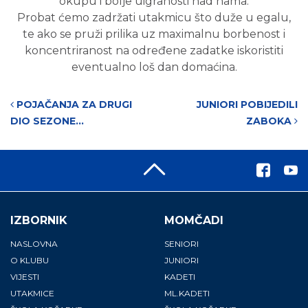
okupu i bolje uigranosti nad nama.
Probat ćemo zadržati utakmicu što duže u egalu,
te ako se pruži prilika uz maximalnu borbenost i
koncentriranost na određene zadatke iskoristiti
eventualno loš dan domaćina.
Post navigation
POJAČANJA ZA DRUGI
JUNIORI POBIJEDILI
DIO SEZONE…
ZABOKA
IZBORNIK
MOMČADI
NASLOVNA
SENIORI
O KLUBU
JUNIORI
VIJESTI
KADETI
UTAKMICE
ML.KADETI