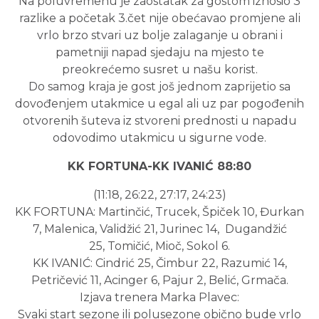
Na poluvremenu je zaostatak za gostom iznosio 3
razlike a početak 3.čet nije obećavao promjene ali
vrlo brzo stvari uz bolje zalaganje u obrani i
pametniji napad sjedaju na mjesto te
preokrećemo susret u našu korist.
Do samog kraja je gost još jednom zaprijetio sa
dovođenjem utakmice u egal ali uz par pogođenih
otvorenih šuteva iz stvoreni prednosti u napadu
odovodimo utakmicu u sigurne vode.
KK FORTUNA-KK IVANIĆ 88:80
(11:18, 26:22, 27:17, 24:23)
KK FORTUNA: Martinčić, Trucek, Špiček 10, Đurkan
7, Malenica, Validžić 21, Jurinec 14, Dugandžić
25, Tomičić, Mioč, Sokol 6.
KK IVANIĆ: Cindrić 25, Čimbur 22, Razumić 14,
Petričević 11, Acinger 6, Pajur 2, Belić, Grmača.
Izjava trenera Marka Plavec:
Svaki start sezone ili polusezone obično bude vrlo