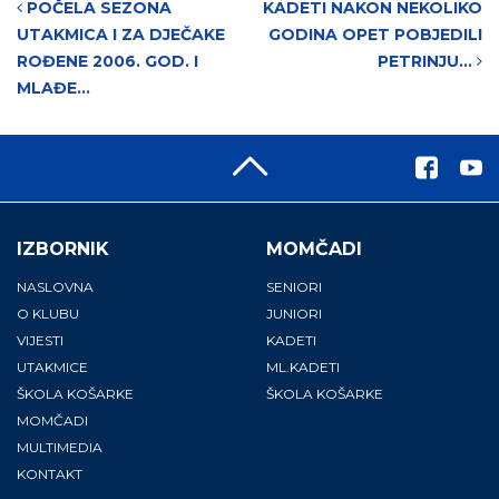
Post navigation
POČELA SEZONA
KADETI NAKON NEKOLIKO
UTAKMICA I ZA DJEČAKE
GODINA OPET POBJEDILI
ROĐENE 2006. GOD. I
PETRINJU…
MLAĐE…
IZBORNIK
MOMČADI
NASLOVNA
SENIORI
O KLUBU
JUNIORI
VIJESTI
KADETI
UTAKMICE
ML.KADETI
ŠKOLA KOŠARKE
ŠKOLA KOŠARKE
MOMČADI
MULTIMEDIA
KONTAKT