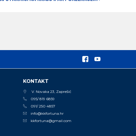
KONTAKT
V. Novaka 23, Zaprešić
095/ 819 6859
091/ 250 4857
info@kkfortuna.hr
kkfortuna@gmail.com