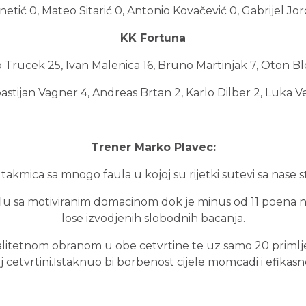
etić 0, Mateo Sitarić 0, Antonio Kovačević 0, Gabrijel Jord
KK Fortuna
Trucek 25, Ivan Malenica 16, Bruno Martinjak 7, Oton Bl
astijan Vagner 4, Andreas Brtan 2, Karlo Dilber 2, Luka Ve
Trener Marko Plavec:
takmica sa mnogo faula u kojoj su rijetki sutevi sa nase s
alu sa motiviranim domacinom dok je minus od 11 poena 
lose izvodjenih slobodnih bacanja.
alitetnom obranom u obe cetvrtine te uz samo 20 priml
 cetvrtini.Istaknuo bi borbenost cijele momcadi i efikas