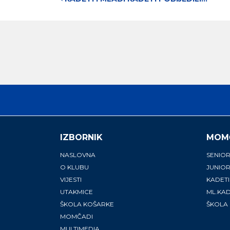
Post navigation
IZBORNIK
MOM
NASLOVNA
SENIOR
O KLUBU
JUNIOR
VIJESTI
KADETI
UTAKMICE
ML.KAD
ŠKOLA KOŠARKE
ŠKOLA
MOMČADI
MULTIMEDIA