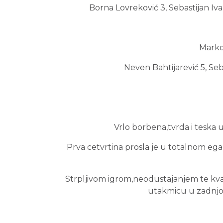
Borna Lovreković 3, Sebastijan Ivan
Marko 
Neven Bahtijarević 5, Seb
Vrlo borbena,tvrda i teska u
Prva cetvrtina prosla je u totalnom eg
Strpljivom igrom,neodustajanjem te kv
utakmicu u zadnjoj