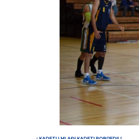
KADETI I MLAĐI KADETI POBIJEDILI…