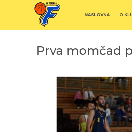
NASLOVNA
O KL
Prva momčad po