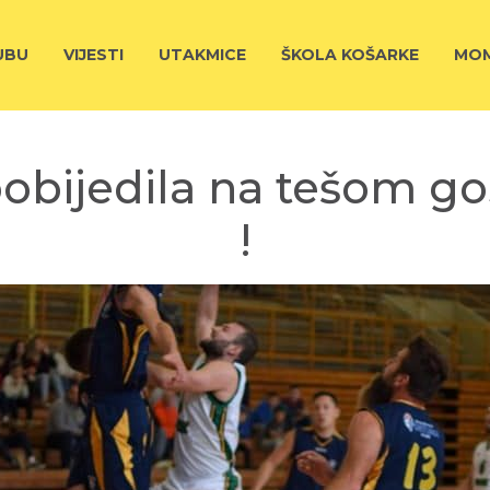
UBU
VIJESTI
UTAKMICE
ŠKOLA KOŠARKE
MOM
bijedila na tešom gos
!