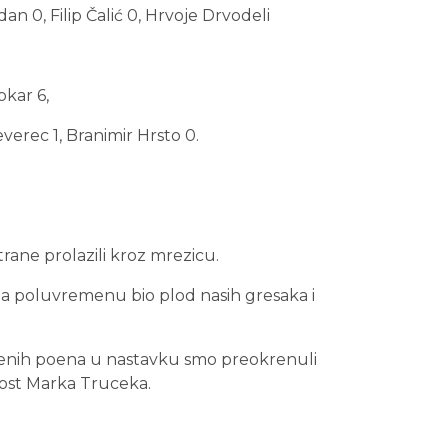
an 0, Filip Čalić 0, Hrvoje Drvodeli
okar 6,
verec 1, Branimir Hrsto 0.
trane prolazili kroz mrezicu.
na poluvremenu bio plod nasih gresaka i
jenih poena u nastavku smo preokrenuli
nost Marka Truceka.