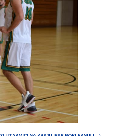
OJ UTAKMICI NA KRAJU IPAK POKLEKNULI…