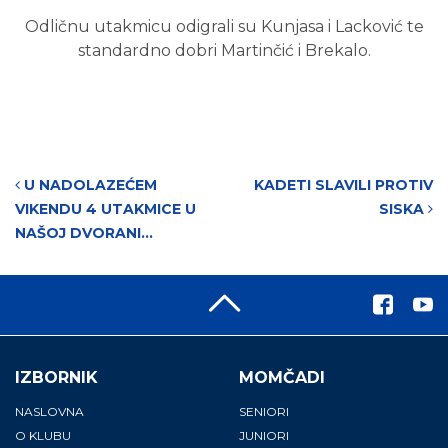
Odličnu utakmicu odigrali su Kunjasa i Lacković te
standardno dobri Martinčić i Brekalo.
Post navigation
U NADOLAZEĆEM
KADETI SLAVILI PROTIV
VIKENDU 4 UTAKMICE U
SISKA
NAŠOJ DVORANI…
IZBORNIK
MOMČADI
NASLOVNA
SENIORI
O KLUBU
JUNIORI