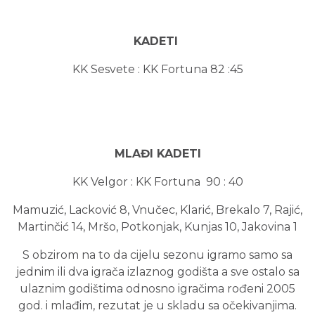
KADETI
KK Sesvete : KK Fortuna 82 :45
MLAĐI KADETI
KK Velgor : KK Fortuna 90 : 40
Mamuzić, Lacković 8, Vnučec, Klarić, Brekalo 7, Rajić,
Martinčić 14, Mršo, Potkonjak, Kunjas 10, Jakovina 1
S obzirom na to da cijelu sezonu igramo samo sa
jednim ili dva igrača izlaznog godišta a sve ostalo sa
ulaznim godištima odnosno igračima rođeni 2005
god. i mlađim, rezutat je u skladu sa očekivanjima.