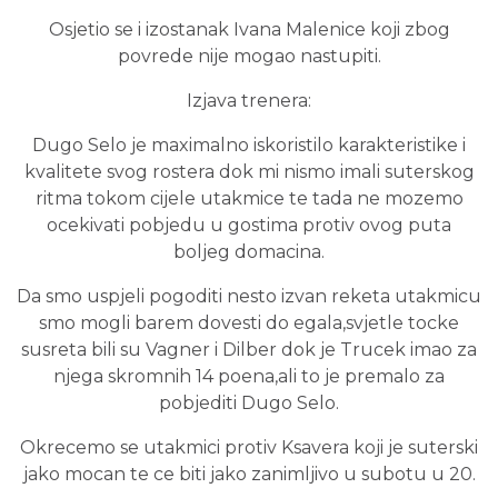
Osjetio se i izostanak Ivana Malenice koji zbog
povrede nije mogao nastupiti.
Izjava trenera:
Dugo Selo je maximalno iskoristilo karakteristike i
kvalitete svog rostera dok mi nismo imali suterskog
ritma tokom cijele utakmice te tada ne mozemo
ocekivati pobjedu u gostima protiv ovog puta
boljeg domacina.
Da smo uspjeli pogoditi nesto izvan reketa utakmicu
smo mogli barem dovesti do egala,svjetle tocke
susreta bili su Vagner i Dilber dok je Trucek imao za
njega skromnih 14 poena,ali to je premalo za
pobjediti Dugo Selo.
Okrecemo se utakmici protiv Ksavera koji je suterski
jako mocan te ce biti jako zanimljivo u subotu u 20.