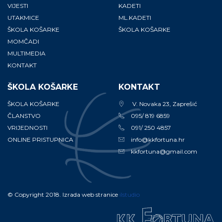
VIJESTI
KADETI
UTAKMICE
ML.KADETI
ŠKOLA KOŠARKE
ŠKOLA KOŠARKE
MOMČADI
MULTIMEDIA
KONTAKT
ŠKOLA KOŠARKE
KONTAKT
ŠKOLA KOŠARKE
V. Novaka 23, Zaprešić
ČLANSTVO
095/ 819 6859
VRIJEDNOSTI
091/ 250 4857
ONLINE PRISTUPNICA
info@kkfortuna.hr
kkfortuna@gmail.com
© Copyright 2018. Izrada web stranice
ilstudio