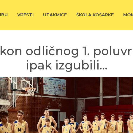
UBU
VIJESTI
UTAKMICE
ŠKOLA KOŠARKE
MOM
akon odličnog 1. poluv
ipak izgubili…