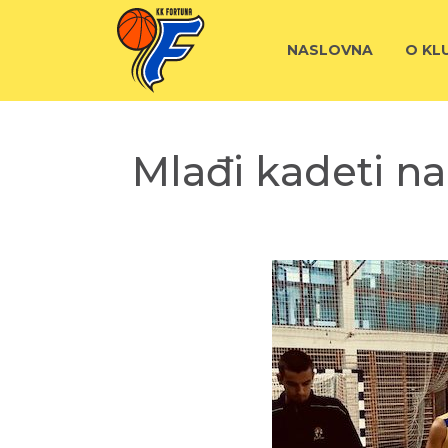
NASLOVNA
O KL
Mlađi kadeti n