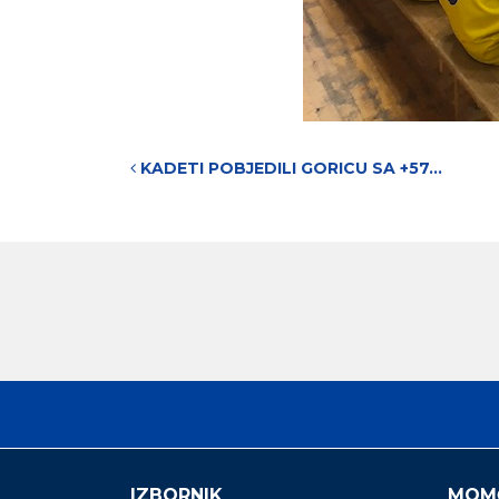
Post navigation
KADETI POBJEDILI GORICU SA +57…
IZBORNIK
MOM