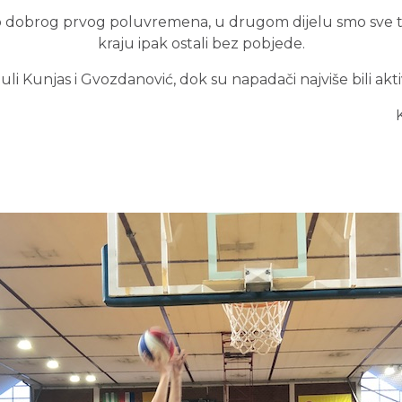
 dobrog prvog poluvremena, u drugom dijelu smo sve tež
kraju ipak ostali bez pobjede.
uli Kunjas i Gvozdanović, dok su napadači najviše bili akti
arlo Dilb