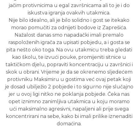
jačim protivnicima u egal završnicama ali to je i do
iskustva igranja ovakvih utakmica.
Nije bilo idealno, ali je bilo solidno i gost se itekako
morao pomučiti za odnijeti bodove iz Zaprešića.
Nažalost danas smo napadački imali premalo
raspoloženih igrača za upisati pobjedu, a i gosta se
pita nešto oko toga. Na ovu utakmicu treba gledati
kao školu, te izvući pouke, promijeniti sitnice u
taktičkom djelu, popraviti koncentraciju u završnici i
skok u obrani. Vrijeme je da se okrenemo sljedećem
protivniku Maksimiru u gostima već ovaj petak koji
je dosad ubilježio 2 pobjede i to sigurno nije slučajno
jer u ovoj ligi nitko ne poklanja pobjede. Čeka nas
opet iznimno zanimljiva utakmica u koju moramo
ući maksimalno agresivni, napaljeni ali prije svega
koncentrirani na sebe, kako bi imali prilike iznenaditi
domaćina.