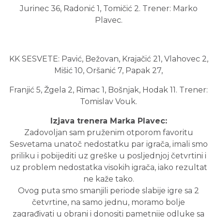
Jurinec 36, Radonić 1, Tomičić 2. Trener: Marko
Plavec.
KK SESVETE: Pavić, Bežovan, Krajačić 21, Vlahovec 2,
Mišić 10, Oršanić 7, Papak 27,
Franjić 5, Žgela 2, Rimac 1, Bošnjak, Hodak 11. Trener:
Tomislav Vouk.
Izjava trenera Marka Plavec:
Zadovoljan sam pruženim otporom favoritu
Sesvetama unatoč nedostatku par igrača, imali smo
priliku i pobijediti uz greške u posljednjoj četvrtini i
uz problem nedostatka visokih igrača, iako rezultat
ne kaže tako.
Ovog puta smo smanjili periode slabije igre sa 2
četvrtine, na samo jednu, moramo bolje
zagrađivati u obrani i donositi pametnije odluke sa