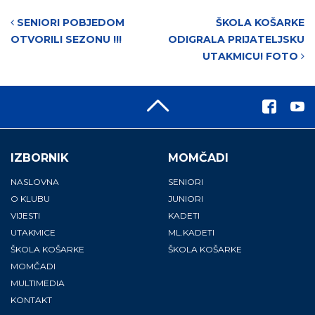
Post navigation
SENIORI POBJEDOM
ŠKOLA KOŠARKE
OTVORILI SEZONU !!!
ODIGRALA PRIJATELJSKU
UTAKMICU! FOTO
IZBORNIK
MOMČADI
NASLOVNA
SENIORI
O KLUBU
JUNIORI
VIJESTI
KADETI
UTAKMICE
ML.KADETI
ŠKOLA KOŠARKE
ŠKOLA KOŠARKE
MOMČADI
MULTIMEDIA
KONTAKT