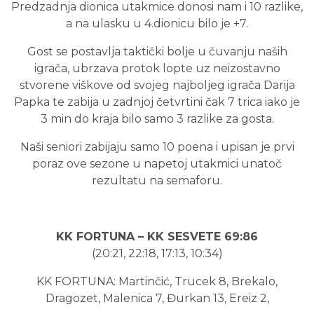
Predzadnja dionica utakmice donosi nam i 10 razlike,
a na ulasku u 4.dionicu bilo je +7.
Gost se postavlja taktički bolje u čuvanju naših
igrača, ubrzava protok lopte uz neizostavno
stvorene viškove od svojeg najboljeg igrača Darija
Papka te zabija u zadnjoj četvrtini čak 7 trica iako je
3 min do kraja bilo samo 3 razlike za gosta.
Naši seniori zabijaju samo 10 poena i upisan je prvi
poraz ove sezone u napetoj utakmici unatoč
rezultatu na semaforu.
KK FORTUNA – KK SESVETE 69:86
(20:21, 22:18, 17:13, 10:34)
KK FORTUNA: Martinčić, Trucek 8, Brekalo,
Dragozet, Malenica 7, Đurkan 13, Ereiz 2,