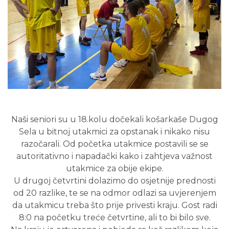
Naši seniori su u 18.kolu dočekali košarkaše Dugog
Sela u bitnoj utakmici za opstanak i nikako nisu
razočarali. Od početka utakmice postavili se se
autoritativno i napadački kako i zahtjeva važnost
utakmice za obije ekipe.
U drugoj četvrtini dolazimo do osjetnije prednosti
od 20 razlike, te se na odmor odlazi sa uvjerenjem
da utakmicu treba što prije privesti kraju. Gost radi
8:0 na početku treće četvrtine, ali to bi bilo sve.