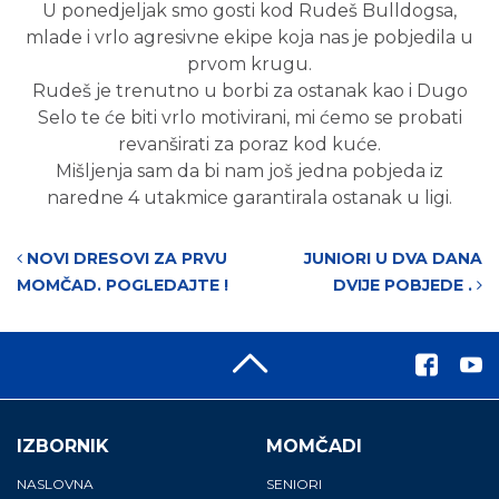
U ponedjeljak smo gosti kod Rudeš Bulldogsa,
mlade i vrlo agresivne ekipe koja nas je pobjedila u
prvom krugu.
Rudeš je trenutno u borbi za ostanak kao i Dugo
Selo te će biti vrlo motivirani, mi ćemo se probati
revanširati za poraz kod kuće.
Mišljenja sam da bi nam još jedna pobjeda iz
naredne 4 utakmice garantirala ostanak u ligi.
Post navigation
NOVI DRESOVI ZA PRVU
JUNIORI U DVA DANA
MOMČAD. POGLEDAJTE !
DVIJE POBJEDE .
IZBORNIK
MOMČADI
NASLOVNA
SENIORI