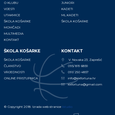
O KLUBU
JUNIORI
VIJESTI
KADETI
UTAKMICE
ML.KADETI
ŠKOLA KOŠARKE
ŠKOLA KOŠARKE
MOMČADI
MULTIMEDIA
KONTAKT
ŠKOLA KOŠARKE
KONTAKT
ŠKOLA KOŠARKE
V. Novaka 23, Zaprešić
ČLANSTVO
095/ 819 6859
VRIJEDNOSTI
091/ 250 4857
ONLINE PRISTUPNICA
info@kkfortuna.hr
kkfortuna@gmail.com
© Copyright 2018. Izrada web stranice
ilstudio