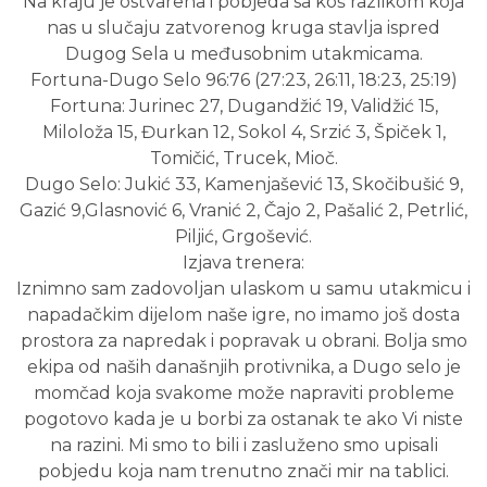
Na kraju je ostvarena i pobjeda sa koš razlikom koja
nas u slučaju zatvorenog kruga stavlja ispred
Dugog Sela u međusobnim utakmicama.
Fortuna-Dugo Selo 96:76 (27:23, 26:11, 18:23, 25:19)
Fortuna: Jurinec 27, Dugandžić 19, Validžić 15,
Miloloža 15, Đurkan 12, Sokol 4, Srzić 3, Špiček 1,
Tomičić, Trucek, Mioč.
Dugo Selo: Jukić 33, Kamenjašević 13, Skočibušić 9,
Gazić 9,Glasnović 6, Vranić 2, Čajo 2, Pašalić 2, Petrlić,
Piljić, Grgošević.
Izjava trenera:
Iznimno sam zadovoljan ulaskom u samu utakmicu i
napadačkim dijelom naše igre, no imamo još dosta
prostora za napredak i popravak u obrani. Bolja smo
ekipa od naših današnjih protivnika, a Dugo selo je
momčad koja svakome može napraviti probleme
pogotovo kada je u borbi za ostanak te ako Vi niste
na razini. Mi smo to bili i zasluženo smo upisali
pobjedu koja nam trenutno znači mir na tablici.