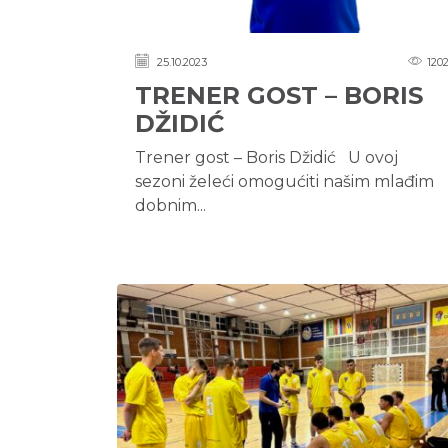
25.10.2023
120
TRENER GOST – BORIS
DŽIDIĆ
Trener gost – Boris Džidić U ovoj
sezoni želeći omogućiti našim mlađim
dobnim...