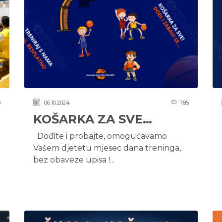
0
06.10.2024
785
KOŠARKA ZA SVE…
Dođite i probajte, omogućavamo
Vašem djetetu mjesec dana treninga,
bez obaveze upisa !...