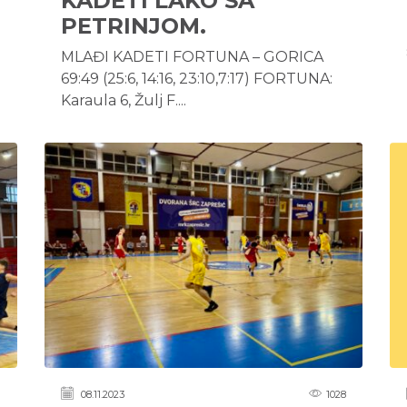
KADETI LAKO SA
PETRINJOM.
MLAĐI KADETI FORTUNA – GORICA
69:49 (25:6, 14:16, 23:10,7:17) FORTUNA:
Karaula 6, Žulj F....
1
08.11.2023
1028