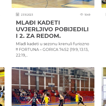
2
23.10.2023
1049
MLAĐI KADETI
UVJERLJIVO POBIJEDILI
I 2. ZA REDOM.
Mlađi kadeti u sezonu krenuli furiozno
!!! FORTUNA – GORICA 74:52 (19:9, 13:13,
22:19,...