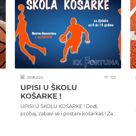
2
29.08.2024
725
UPISI U ŠKOLU
KOŠARKE !
UPISI U ŠKOLU KOŠARKE ! Dođi,
probaj, zabavi se i postani košarkaš ! Za...