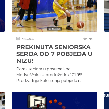
7
31.03.2025
994
PREKINUTA SENIORSKA
SERIJA OD 7 POBJEDA U
NIZU!
Poraz seniora u gostima kod
Medveščaka u produžetku 101:95!
Predzadnje kolo, serija pobjeda i...