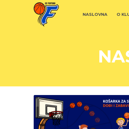
NASLOVNA
O KL
NA