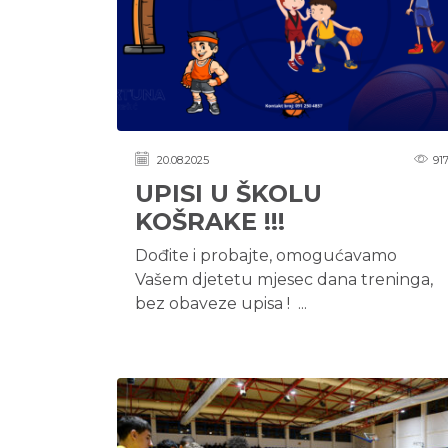
20.08.2025
91
UPISI U ŠKOLU
KOŠRAKE !!!
Dođite i probajte, omogućavamo
Vašem djetetu mjesec dana treninga,
bez obaveze upisa ! ...