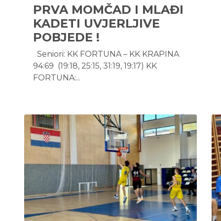
PRVA MOMČAD I MLAĐI
KADETI UVJERLJIVE
POBJEDE !
Seniori: KK FORTUNA – KK KRAPINA
94:69 (19:18, 25:15, 31:19, 19:17) KK
FORTUNA:...