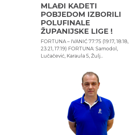
MLAĐI KADETI
POBJEDOM IZBORILI
POLUFINALE
ŽUPANIJSKE LIGE !
FORTUNA – IVANIĆ 77:75 (19:17, 18:18,
23:21, 17:19) FORTUNA: Samodol,
Lučačević, Karaula 5, Žulj...