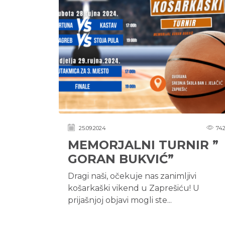
25.09.2024
74
MEMORJALNI TURNIR ”
GORAN BUKVIĆ”
Dragi naši, očekuje nas zanimljivi
košarkaški vikend u Zaprešiću! U
prijašnjoj objavi mogli ste...