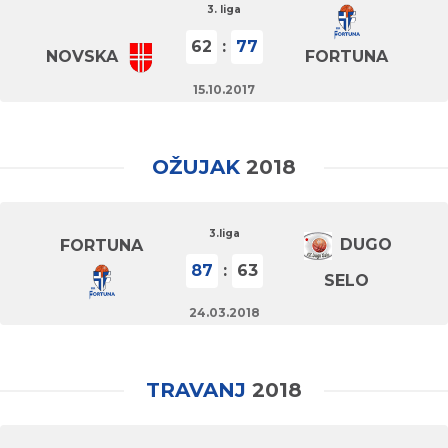
3. liga
62
:
77
NOVSKA
FORTUNA
15.10.2017
OŽUJAK
2018
3.liga
DUGO
FORTUNA
87
:
63
SELO
24.03.2018
TRAVANJ
2018