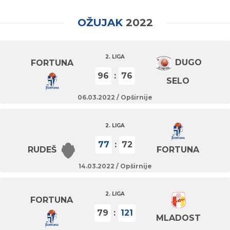
OŽUJAK
2022
2. LIGA
DUGO
FORTUNA
96
:
76
SELO
06.03.2022 /
Opširnije
2. LIGA
77
:
72
RUDEŠ
FORTUNA
14.03.2022 /
Opširnije
2. LIGA
FORTUNA
79
:
121
MLADOST