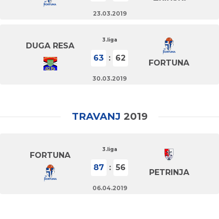
23.03.2019
3.liga
DUGA RESA
63
:
62
FORTUNA
30.03.2019
TRAVANJ
2019
3.liga
FORTUNA
87
:
56
PETRINJA
06.04.2019