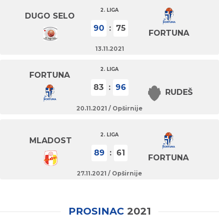
2. LIGA
DUGO SELO
90
:
75
FORTUNA
13.11.2021
2. LIGA
FORTUNA
83
:
96
RUDEŠ
20.11.2021 /
Opširnije
2. LIGA
MLADOST
89
:
61
FORTUNA
27.11.2021 /
Opširnije
PROSINAC
2021