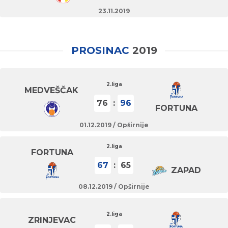
23.11.2019
PROSINAC
2019
2.liga
MEDVEŠČAK
76
:
96
FORTUNA
01.12.2019 /
Opširnije
2.liga
FORTUNA
67
:
65
ZAPAD
08.12.2019 /
Opširnije
2.liga
ZRINJEVAC