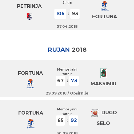
3.liga
PETRINJA
106
:
93
FORTUNA
07.04.2018
RUJAN
2018
Memorijalni
FORTUNA
turnir
67
:
73
MAKSIMIR
29.09.2018 /
Opširnije
Memorijalni
DUGO
FORTUNA
turnir
65
:
92
SELO
30.09.2018