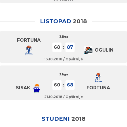
LISTOPAD
2018
3.liga
FORTUNA
68
:
87
OGULIN
13.10.2018 /
Opširnije
3.liga
60
:
68
SISAK
FORTUNA
21.10.2018 /
Opširnije
STUDENI
2018