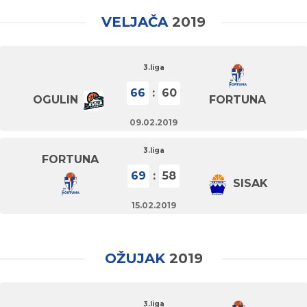
VELJAČA
2019
3.liga
66
:
60
OGULIN
FORTUNA
09.02.2019
3.liga
FORTUNA
69
:
58
SISAK
15.02.2019
OŽUJAK
2019
3.liga