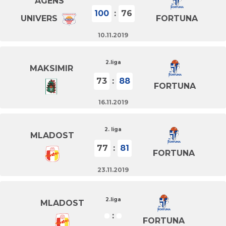
AGENS
100
:
76
UNIVERS
FORTUNA
10.11.2019
2.liga
MAKSIMIR
73
:
88
FORTUNA
16.11.2019
2. liga
MLADOST
77
:
81
FORTUNA
23.11.2019
2.liga
MLADOST
:
FORTUNA