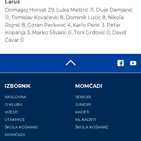
Larus
Domagoj Horvat 29, Luka Meštrić 11, Duje Damjanić
11, Tomislav Kovačević 8, Dominik Lučić 8, Nikola
Rojnić 8, Goran Perković 4, Karlo Perić 3, Petar
Kopanja 3, Marko Slivarić 0, Toni Grdović 0, David
Ćavar 0.
IZBORNIK
MOMČADI
NASLOVNA
SENIORI
O KLUBU
JUNIORI
VIJESTI
KADETI
UTAKMICE
ML.KADETI
ŠKOLA KOŠARKE
ŠKOLA KOŠARKE
MOMČADI