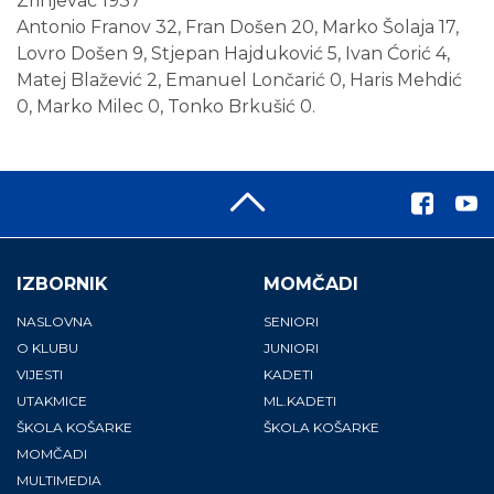
Zrinjevac 1937
Antonio Franov 32, Fran Došen 20, Marko Šolaja 17,
Lovro Došen 9, Stjepan Hajduković 5, Ivan Ćorić 4,
Matej Blažević 2, Emanuel Lončarić 0, Haris Mehdić
0, Marko Milec 0, Tonko Brkušić 0.
IZBORNIK
MOMČADI
NASLOVNA
SENIORI
O KLUBU
JUNIORI
VIJESTI
KADETI
UTAKMICE
ML.KADETI
ŠKOLA KOŠARKE
ŠKOLA KOŠARKE
MOMČADI
MULTIMEDIA