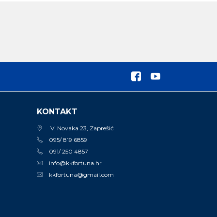
KONTAKT
V. Novaka 23, Zaprešić
095/ 819 6859
091/ 250 4857
info@kkfortuna.hr
kkfortuna@gmail.com