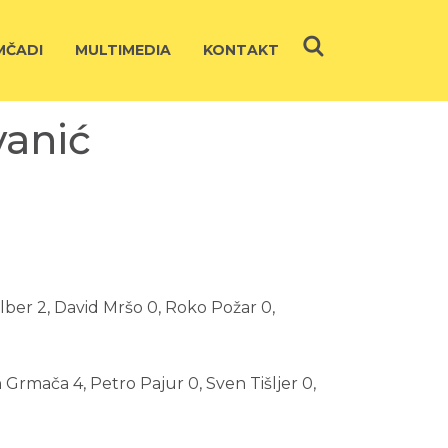
ČADI
MULTIMEDIA
KONTAKT
vanić
Dilber 2, David Mršo 0, Roko Požar 0,
n Grmača 4, Petro Pajur 0, Sven Tišljer 0,