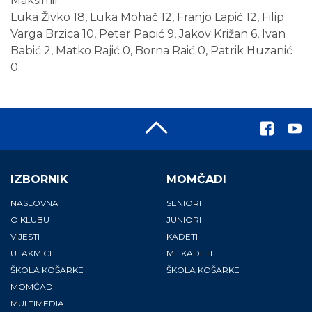
Maksimir
Luka Živko 18, Luka Mohač 12, Franjo Lapić 12, Filip
Varga Brzica 10, Peter Papić 9, Jakov Križan 6, Ivan
Babić 2, Matko Rajić 0, Borna Raić 0, Patrik Huzanić
0.
IZBORNIK
MOMČADI
NASLOVNA
SENIORI
O KLUBU
JUNIORI
VIJESTI
KADETI
UTAKMICE
ML.KADETI
ŠKOLA KOŠARKE
ŠKOLA KOŠARKE
MOMČADI
MULTIMEDIA