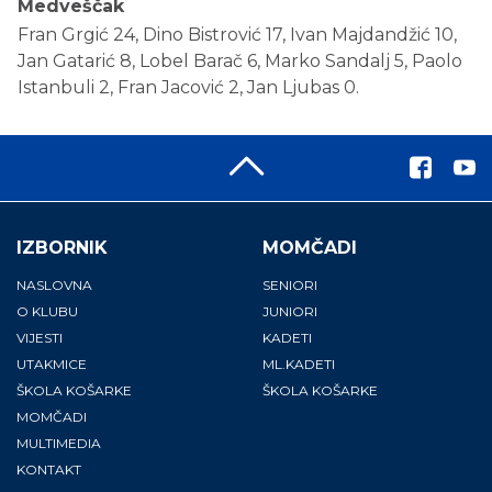
Medveščak
Fran Grgić 24, Dino Bistrović 17, Ivan Majdandžić 10,
Jan Gatarić 8, Lobel Barač 6, Marko Sandalj 5, Paolo
Istanbuli 2, Fran Jacović 2, Jan Ljubas 0.
IZBORNIK
MOMČADI
NASLOVNA
SENIORI
O KLUBU
JUNIORI
VIJESTI
KADETI
UTAKMICE
ML.KADETI
ŠKOLA KOŠARKE
ŠKOLA KOŠARKE
MOMČADI
MULTIMEDIA
KONTAKT