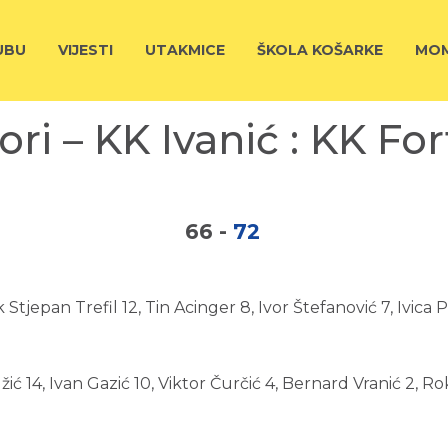
UBU
VIJESTI
UTAKMICE
ŠKOLA KOŠARKE
MOM
ori – KK Ivanić : KK Fo
66
-
72
 Stjepan Trefil 12, Tin Acinger 8, Ivor Štefanović 7, Ivica 
idžić 14, Ivan Gazić 10, Viktor Čurčić 4, Bernard Vranić 2, 