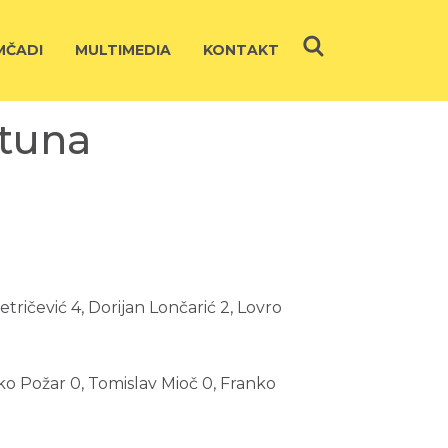
ČADI
MULTIMEDIA
KONTAKT
rtuna
Petričević 4, Dorijan Lončarić 2, Lovro
Roko Požar 0, Tomislav Mioč 0, Franko