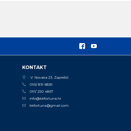
KONTAKT
V. Novaka 23, Zaprešić
095/ 819 6859
091/ 250 4857
info@kkfortuna.hr
kkfortuna@gmail.com