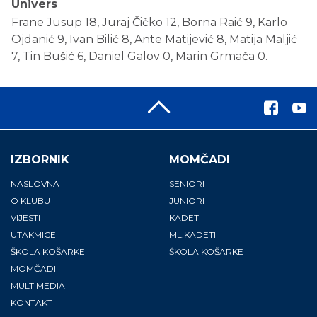
Univers
Frane Jusup 18, Juraj Čičko 12, Borna Raić 9, Karlo
Ojdanić 9, Ivan Bilić 8, Ante Matijević 8, Matija Maljić
7, Tin Bušić 6, Daniel Galov 0, Marin Grmača 0.
IZBORNIK
MOMČADI
NASLOVNA
SENIORI
O KLUBU
JUNIORI
VIJESTI
KADETI
UTAKMICE
ML.KADETI
ŠKOLA KOŠARKE
ŠKOLA KOŠARKE
MOMČADI
MULTIMEDIA
KONTAKT