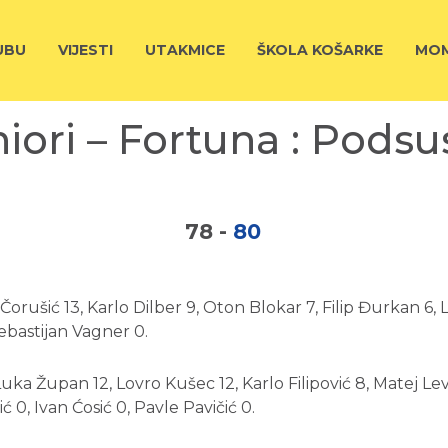
UBU
VIJESTI
UTAKMICE
ŠKOLA KOŠARKE
MOM
iori – Fortuna : Pods
78
-
80
orušić 13, Karlo Dilber 9, Oton Blokar 7, Filip Đurkan 6, 
bastijan Vagner 0.
a Župan 12, Lovro Kušec 12, Karlo Filipović 8, Matej Leva
 0, Ivan Ćosić 0, Pavle Pavičić 0.