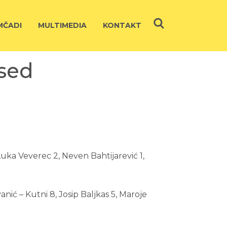
ČADI
MULTIMEDIA
KONTAKT
used
Luka Veverec 2, Neven Bahtijarević 1,
nić – Kutni 8, Josip Baljkas 5, Maroje