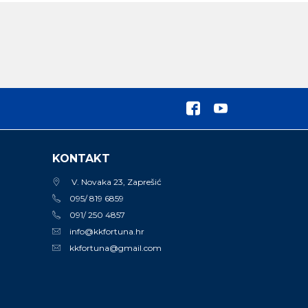
KONTAKT
V. Novaka 23, Zaprešić
095/ 819 6859
091/ 250 4857
info@kkfortuna.hr
kkfortuna@gmail.com