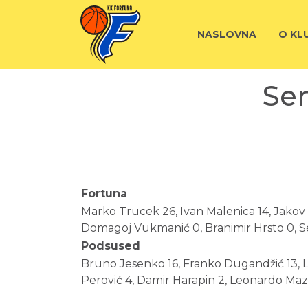
NASLOVNA
O KL
Sen
Fortuna
Marko Trucek 26, Ivan Malenica 14, Jakov Č
Domagoj Vukmanić 0, Branimir Hrsto 0, Se
Podsused
Bruno Jesenko 16, Franko Dugandžić 13, Luk
Perović 4, Damir Harapin 2, Leonardo Mazić