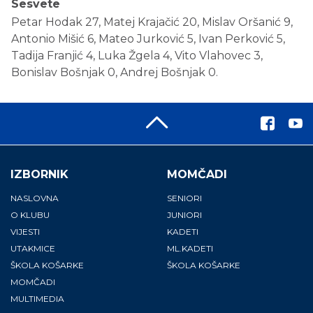
Sesvete
Petar Hodak 27, Matej Krajačić 20, Mislav Oršanić 9,
Antonio Mišić 6, Mateo Jurković 5, Ivan Perković 5,
Tadija Franjić 4, Luka Žgela 4, Vito Vlahovec 3,
Bonislav Bošnjak 0, Andrej Bošnjak 0.
IZBORNIK
MOMČADI
NASLOVNA
SENIORI
O KLUBU
JUNIORI
VIJESTI
KADETI
UTAKMICE
ML.KADETI
ŠKOLA KOŠARKE
ŠKOLA KOŠARKE
MOMČADI
MULTIMEDIA