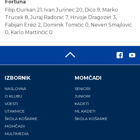
Fortuna
Filip Đurkan 21, Ivan Jurinec 20, Dico 9, Marko
Trucek 8, Juraj Radonić 7, Hrvoje Dragozet 3,
Fabijan Ereiz 2, Dominik Tomičić 0, Neven Smajlović
0, Karlo Martinčić 0.
IZBORNIK
MOMČADI
NASLOVNA
SENIORI
O KLUBU
JUNIORI
VIJESTI
KADETI
UTAKMICE
ML.KADETI
ŠKOLA KOŠARKE
ŠKOLA KOŠARKE
MOMČADI
MULTIMEDIA