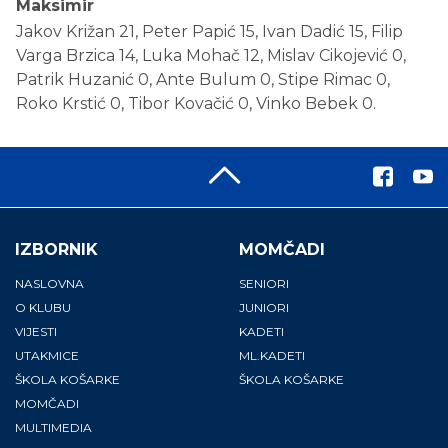
Maksimir
Jakov Križan 21, Peter Papić 15, Ivan Dadić 15, Filip
Varga Brzica 14, Luka Mohač 12, Mislav Cikojević 0,
Patrik Huzanić 0, Ante Bulum 0, Stipe Rimac 0,
Roko Krstić 0, Tibor Kovačić 0, Vinko Bebek 0.
IZBORNIK
MOMČADI
NASLOVNA
SENIORI
O KLUBU
JUNIORI
VIJESTI
KADETI
UTAKMICE
ML.KADETI
ŠKOLA KOŠARKE
ŠKOLA KOŠARKE
MOMČADI
MULTIMEDIA