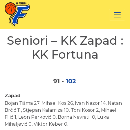
Seniori – KK Zapad :
KK Fortuna
91
-
102
Zapad
Bojan Tišma 27, Mihael Kos 26, Ivan Nazor 14, Natan
Brčić 11, Stjepan Kalamiza 10, Toni Kosor 2, Mihael
Filić 1, Leon Perković 0, Borna Navratil 0, Luka
Mihaljević 0, Viktor Keber 0.