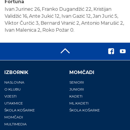
Fortuna
Ivan Jurinec 26, Franko Dugandžić 22, Kristijan
Validžić 16, Ante Jukić 12, Ivan Gazić 12, Jan Jurić 5,
Viktor Čurčić 3, Bernard Vranić 2, Antonio Marušić 2,
Ivan Malenica 2, Roko Požar 0.
IZBORNIK
MOMČADI
NASLOVNA
SENIORI
O KLUBU
JUNIORI
VIJESTI
KADETI
UTAKMICE
ML.KADETI
ŠKOLA KOŠARKE
ŠKOLA KOŠARKE
MOMČADI
MULTIMEDIA