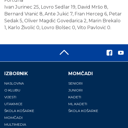
Fortuna
Ivan Jurinec 25, Lovro Sedlar 19, David Mršo 8,
Bernard Vranić 8, Ante Jukić 7, Fran Herceg 6, Petar
Sedak 5, Oliver Magdić Govedarica 2, Marin Brekalo
1, Karlo Živolić 0, Lovro Bolšec 0, Vito Pavlović 0.
IZBORNIK
MOMČADI
NASLOVNA
SENIORI
O KLUBU
JUNIORI
VIJESTI
KADETI
UTAKMICE
ML.KADETI
ŠKOLA KOŠARKE
ŠKOLA KOŠARKE
MOMČADI
MULTIMEDIA