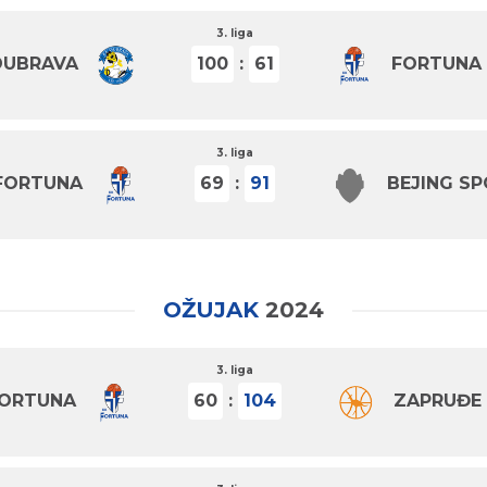
3. liga
DUBRAVA
100
:
61
FORTUNA
3. liga
FORTUNA
69
:
91
BEJING S
OŽUJAK
2024
3. liga
ORTUNA
60
:
104
ZAPRUĐE