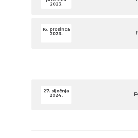
2023.
16. prosinca
2023.
27. siječnja
F
2024.