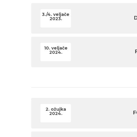
3./4. veljače
2023.
10. veljače
2024.
2. ožujka
F
2024.