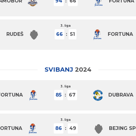
AMOBOR
94
:
66
FORTUNA
3. liga
RUDEŠ
66
:
51
FORTUNA
SVIBANJ
2024
3. liga
FORTUNA
85
:
67
DUBRAVA
3. liga
FORTUNA
86
:
49
BEJING S