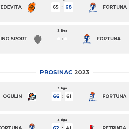
CEDEVITA
65
:
68
FORTUNA
3. liga
JING SPORT
:
FORTUNA
PROSINAC
2023
3. liga
OGULIN
66
:
61
FORTUNA
3. liga
FORTUNA
62
:
41
PETRINJA