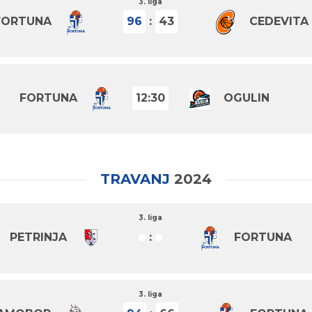
3. liga
FORTUNA
96
:
43
CEDEVITA
FORTUNA
12:30
OGULIN
TRAVANJ
2024
3. liga
PETRINJA
:
FORTUNA
3. liga