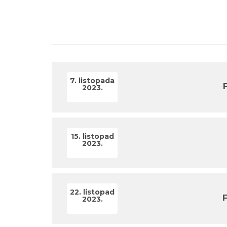
7. listopada
2023.
15. listopad
2023.
22. listopad
2023.