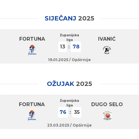
SIJEČANJ
2025
Županijska
FORTUNA
IVANIĆ
liga
13
:
78
19.01.2025 /
Opširnije
OŽUJAK
2025
Županijska
FORTUNA
DUGO SELO
liga
76
:
35
23.03.2025 /
Opširnije