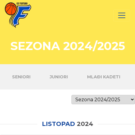
SEZONA 2024/2025
SENIORI
JUNIORI
MLAĐI KADETI
LISTOPAD
2024