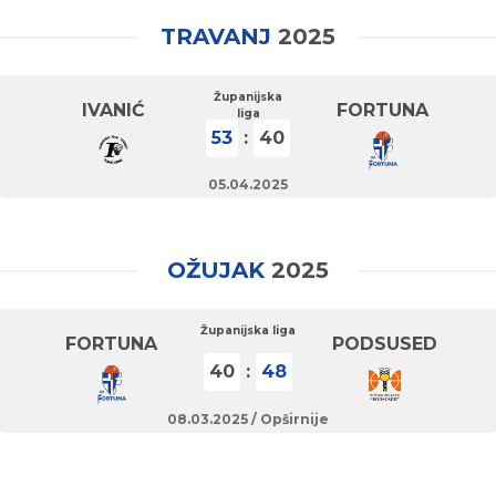
TRAVANJ
2025
Županijska
IVANIĆ
FORTUNA
liga
53
:
40
05.04.2025
OŽUJAK
2025
Županijska liga
FORTUNA
PODSUSED
40
:
48
08.03.2025 /
Opširnije