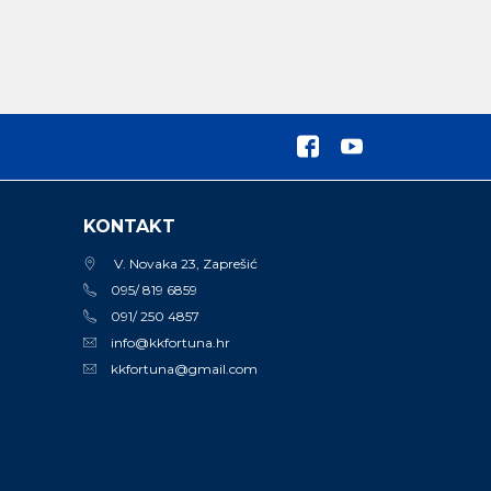
KONTAKT
V. Novaka 23, Zaprešić
095/ 819 6859
091/ 250 4857
info@kkfortuna.hr
kkfortuna@gmail.com