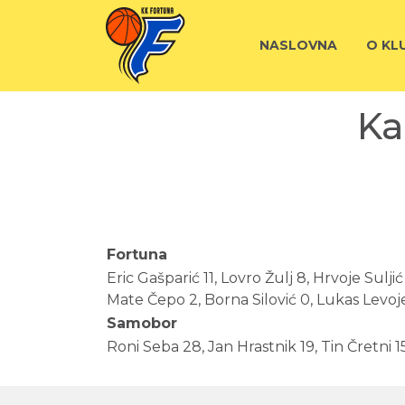
NASLOVNA
O KL
Ka
Fortuna
Eric Gašparić 11, Lovro Žulj 8, Hrvoje Sulj
Mate Čepo 2, Borna Silović 0, Lukas Levoje
Samobor
Roni Seba 28, Jan Hrastnik 19, Tin Čretni 