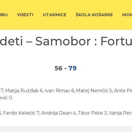
UBU
VIJESTI
UTAKMICE
ŠKOLA KOŠARKE
MOM
deti – Samobor : Fort
56
-
79
ić 7, Matija Ružđak 6, Ivan Rimac 6, Matej Nemčić 5, Ante 
vić 0.
15, Ferdo Kelečić 7, Andrija Dean 4, Tibor Pete 3, Vanja Pe