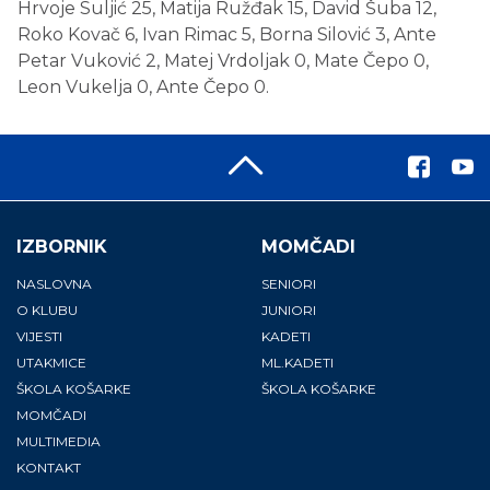
Hrvoje Suljić 25, Matija Ružđak 15, David Šuba 12,
Roko Kovač 6, Ivan Rimac 5, Borna Silović 3, Ante
Petar Vuković 2, Matej Vrdoljak 0, Mate Čepo 0,
Leon Vukelja 0, Ante Čepo 0.
IZBORNIK
MOMČADI
NASLOVNA
SENIORI
O KLUBU
JUNIORI
VIJESTI
KADETI
UTAKMICE
ML.KADETI
ŠKOLA KOŠARKE
ŠKOLA KOŠARKE
MOMČADI
MULTIMEDIA
KONTAKT