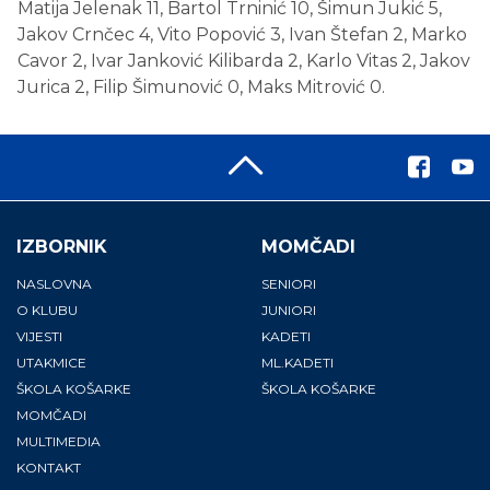
Matija Jelenak 11, Bartol Trninić 10, Šimun Jukić 5,
Jakov Crnčec 4, Vito Popović 3, Ivan Štefan 2, Marko
Cavor 2, Ivar Janković Kilibarda 2, Karlo Vitas 2, Jakov
Jurica 2, Filip Šimunović 0, Maks Mitrović 0.
IZBORNIK
MOMČADI
NASLOVNA
SENIORI
O KLUBU
JUNIORI
VIJESTI
KADETI
UTAKMICE
ML.KADETI
ŠKOLA KOŠARKE
ŠKOLA KOŠARKE
MOMČADI
MULTIMEDIA
KONTAKT