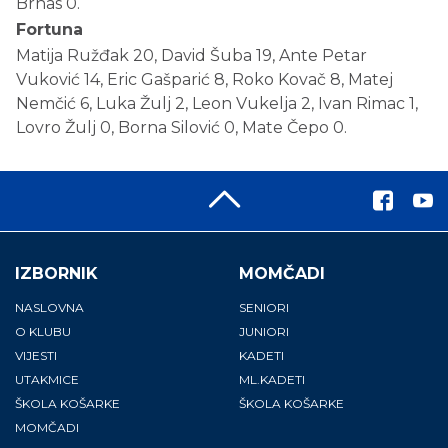
Brnas 0.
Fortuna
Matija Ružđak 20, David Šuba 19, Ante Petar
Vuković 14, Eric Gašparić 8, Roko Kovač 8, Matej
Nemčić 6, Luka Žulj 2, Leon Vukelja 2, Ivan Rimac 1,
Lovro Žulj 0, Borna Silović 0, Mate Čepo 0.
IZBORNIK
MOMČADI
NASLOVNA
SENIORI
O KLUBU
JUNIORI
VIJESTI
KADETI
UTAKMICE
ML.KADETI
ŠKOLA KOŠARKE
ŠKOLA KOŠARKE
MOMČADI