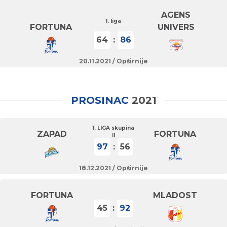
AGENS
1. liga
FORTUNA
UNIVERS
64
:
86
20.11.2021 /
Opširnije
PROSINAC
2021
1. LIGA skupina
ZAPAD
FORTUNA
II
97
:
56
18.12.2021 /
Opširnije
FORTUNA
MLADOST
45
:
92