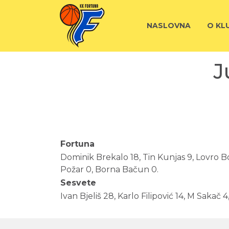
NASLOVNA
O KL
J
Fortuna
Dominik Brekalo 18, Tin Kunjas 9, Lovro Bo
Požar 0, Borna Bačun 0.
Sesvete
Ivan Bjeliš 28, Karlo Filipović 14, M Sakač