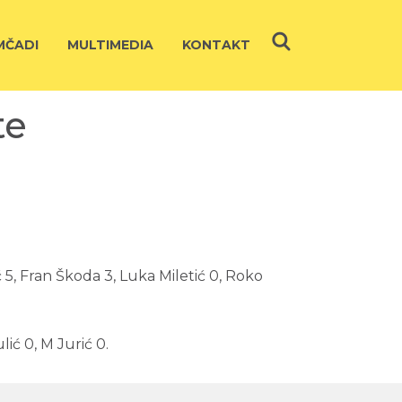
ČADI
MULTIMEDIA
KONTAKT
te
ć 5, Fran Škoda 3, Luka Miletić 0, Roko
lić 0, M Jurić 0.