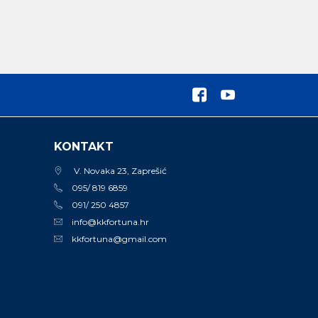
KONTAKT
V. Novaka 23, Zaprešić
095/ 819 6859
091/ 250 4857
info@kkfortuna.hr
kkfortuna@gmail.com