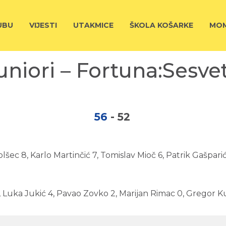
UBU
VIJESTI
UTAKMICE
ŠKOLA KOŠARKE
MOM
uniori – Fortuna:Sesve
56
-
52
lšec 8, Karlo Martinčić 7, Tomislav Mioč 6, Patrik Gašpari
 4, Luka Jukić 4, Pavao Zovko 2, Marijan Rimac 0, Gregor Ku