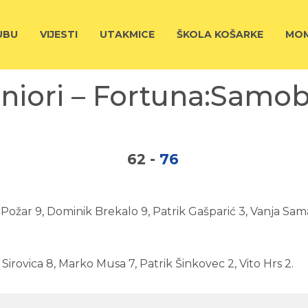
UBU
VIJESTI
UTAKMICE
ŠKOLA KOŠARKE
MOM
niori – Fortuna:Samo
62
-
76
 Požar 9, Dominik Brekalo 9, Patrik Gašparić 3, Vanja Sam
Sirovica 8, Marko Musa 7, Patrik Šinkovec 2, Vito Hrs 2.