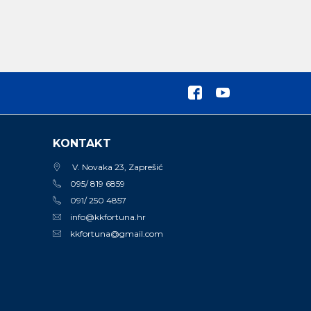
KONTAKT
V. Novaka 23, Zaprešić
095/ 819 6859
091/ 250 4857
info@kkfortuna.hr
kkfortuna@gmail.com