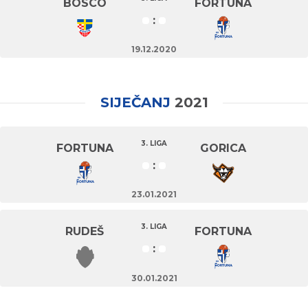
BOSCO
FORTUNA
:
19.12.2020
SIJEČANJ
2021
3. LIGA
FORTUNA
GORICA
:
23.01.2021
3. LIGA
RUDEŠ
FORTUNA
:
30.01.2021