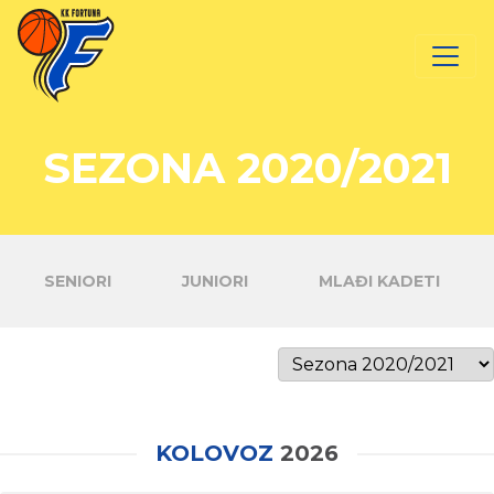
SEZONA 2020/2021
SENIORI
JUNIORI
MLAĐI KADETI
KOLOVOZ
2026