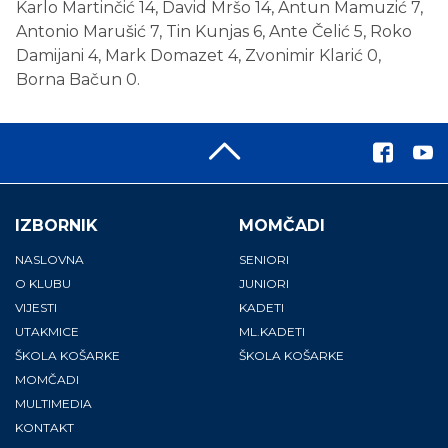
Karlo Martinčić 14, David Mršo 14, Antun Mamuzić 7,
Antonio Marušić 7, Tin Kunjas 6, Ante Čelić 5, Roko
Damijani 4, Mark Domazet 4, Zvonimir Klarić 0,
Borna Bačun 0.
IZBORNIK
MOMČADI
NASLOVNA
SENIORI
O KLUBU
JUNIORI
VIJESTI
KADETI
UTAKMICE
ML.KADETI
ŠKOLA KOŠARKE
ŠKOLA KOŠARKE
MOMČADI
MULTIMEDIA
KONTAKT