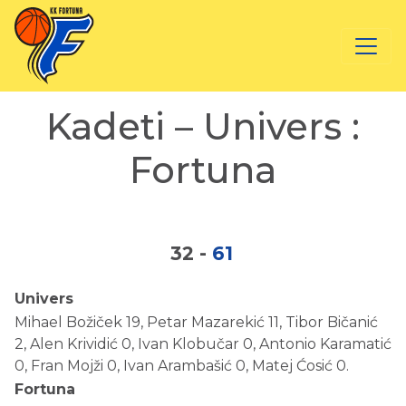
Kadeti – Univers :
Fortuna
32
-
61
Univers
Mihael Božiček 19, Petar Mazarekić 11, Tibor Bičanić
2, Alen Krividić 0, Ivan Klobučar 0, Antonio Karamatić
0, Fran Mojži 0, Ivan Arambašić 0, Matej Ćosić 0.
Fortuna