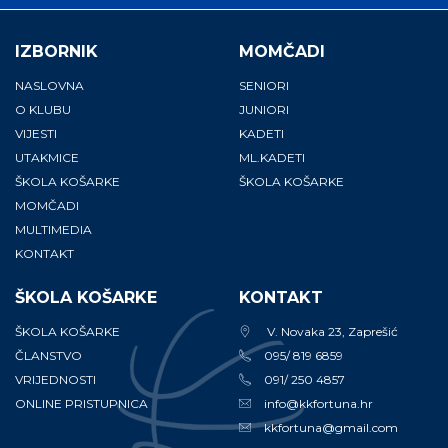
IZBORNIK
MOMČADI
NASLOVNA
SENIORI
O KLUBU
JUNIORI
VIJESTI
KADETI
UTAKMICE
ML.KADETI
ŠKOLA KOŠARKE
ŠKOLA KOŠARKE
MOMČADI
MULTIMEDIA
KONTAKT
ŠKOLA KOŠARKE
KONTAKT
ŠKOLA KOŠARKE
V. Novaka 23, Zaprešić
ČLANSTVO
095/ 819 6859
VRIJEDNOSTI
091/ 250 4857
ONLINE PRISTUPNICA
info@kkfortuna.hr
kkfortuna@gmail.com